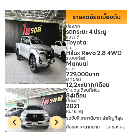
รายละเอียดเบื้องต้น
ประเภท
รถกระบะ 4 ประตู
แบรนด์
Toyota
รุ่น
Hilux Revo 2.8 4WD
ระบบเกียร์
Manual
ราคา
729,000
บาท
เรทผ่อน
12,2xx
บาท/เดือน
จำนวนเดือนที่ผ่อน
84
เดือน
ปีที่ผลิต
2021
หมายเหตุ
รถขับสี่ ราคาดีมาก สำคัญที่สุด
คือของหายากมาก
รถของผม