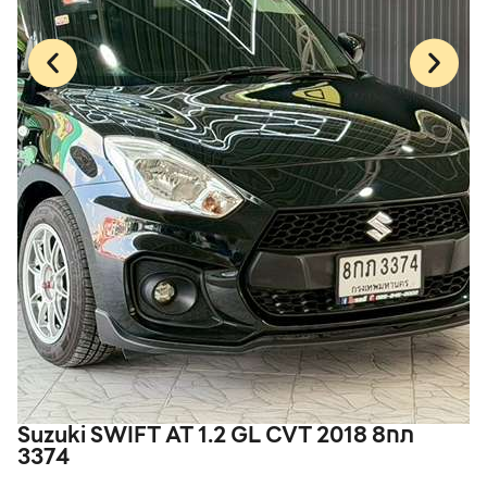
Suzuki SWIFT AT 1.2 GL CVT 2018 8กภ
T
3374
8