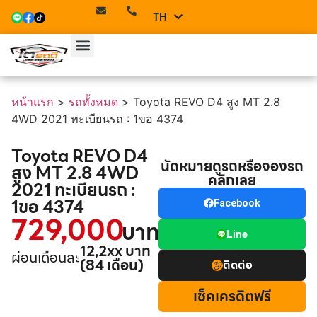
TH
EN
หน้าแรก
>
รถทั้งหมด
>
Toyota REVO D4 สูง MT 2.8
4WD 2021 ทะเบียนรถ : 1ขอ 4374
Toyota REVO D4
นัดหมายดูรถหรือจองรถ
สูง MT 2.8 4WD
คลิกเลย
2021 ทะเบียนรถ :
1ขอ 4374
Facebook
729,000
บาท
Line
12,2xx บาท
ผ่อนเดือนละ
(84 เดือน)
ติดต่อ
เช็คเครดิตฟรี