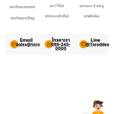
รถ 7 ที่นั่ง
รถกระบะ 4 ประตู
รถเก๋งขนาดกลาง
รถกระบะหัวเดี่ยว
รถพรีเมี่ยม
รถเก๋งขนาดใหญ่
Email
โทรหาเรา
Line​
sales@toroddee.com
085-245-
@Toroddee​
0000