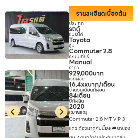
รายละเอียดเบื้องต้น
ประเภท
รถตู้
แบรนด์
Toyota
รุ่น
Commuter 2.8
ระบบเกียร์
Manual
ราคา
929,000
บาท
เรทผ่อน
16,4xx
บาท/เดือน
จำนวนเดือนที่ผ่อน
84
เดือน
ปีที่ผลิต
2020
หมายเหตุ
Commuter 2.8 MT VIP 3
แถว ต้องมาดูคันนี้เลย👑รถของ
ผม📌ผมกล้ารับประกันทุกชิ้น