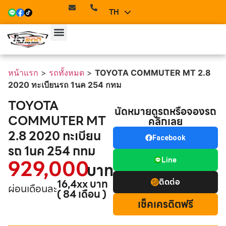
TH
EN
หน้าแรก
รถทั้งหมด
บริการของเรา
ทีมเซลล์
ติดต่อเรา
หน้าแรก
>
รถทั้งหมด
>
TOYOTA COMMUTER MT 2.8
2020 ทะเบียนรถ 1นค 254 กทม
TOYOTA
นัดหมายดูรถหรือจองรถ
COMMUTER MT
คลิกเลย
2.8 2020 ทะเบียน
Facebook
รถ 1นค 254 กทม
929,000
Line
บาท
ติดต่อ
16,4xx บาท
ผ่อนเดือนละ
( 84 เดือน )
เช็คเครดิตฟรี