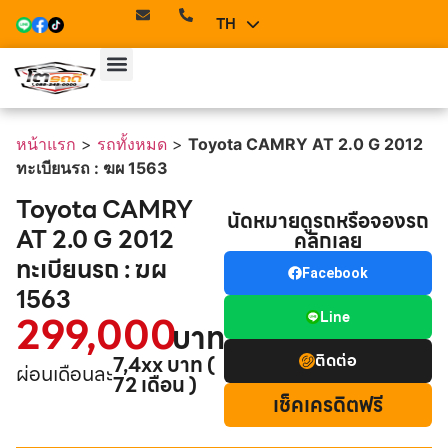
TH
EN
หน้าแรก
>
รถทั้งหมด
>
Toyota CAMRY AT 2.0 G 2012
ทะเบียนรถ : ฆผ 1563
Toyota CAMRY
นัดหมายดูรถหรือจองรถ
AT 2.0 G 2012
คลิกเลย
ทะเบียนรถ : ฆผ
Facebook
1563
299,000
Line
บาท
ติดต่อ
7,4xx บาท (
ผ่อนเดือนละ
72 เดือน )
เช็คเครดิตฟรี