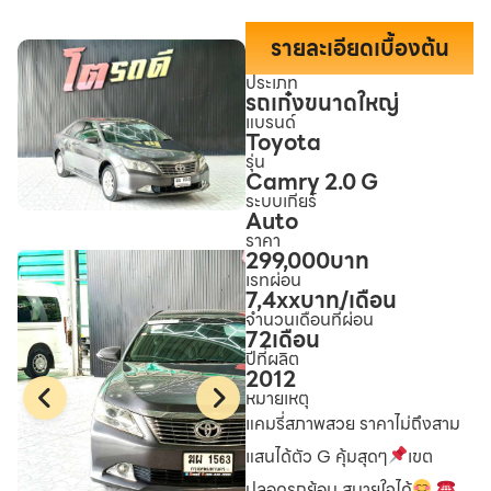
รายละเอียดเบื้องต้น
ประเภท
รถเก๋งขนาดใหญ่
แบรนด์
Toyota
รุ่น
Camry 2.0 G
ระบบเกียร์
Auto
ราคา
299,000
บาท
เรทผ่อน
7,4xx
บาท/เดือน
จำนวนเดือนที่ผ่อน
72
เดือน
ปีที่ผลิต
2012
หมายเหตุ
แคมรี่สภาพสวย ราคาไม่ถึงสาม
แสนได้ตัว G คุ้มสุดๆ
เขต
ปลอดรถย้อม สบายใจได้