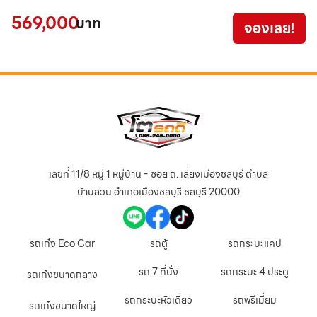
569,000
2
บาท
จองเลย!
เลขที่ 11/8 หมู่ 1 หมู่บ้าน - ซอย ถ. เลี่ยงเมืองชลบุรี ตำบล
บ้านสวน อำเภอเมืองชลบุรี ชลบุรี 20000
รถเก๋ง Eco Car
รถตู้
รถกระบะแคป
รถ 7 ที่นั่ง
รถกระบะ 4 ประตู
รถเก๋งขนาดกลาง
รถกระบะหัวเดี่ยว
รถพรีเมี่ยม
รถเก๋งขนาดใหญ่