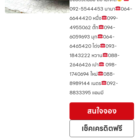
092-5544453 นานา
064-
6644420 หนึ่ง
099-
4955062 ตั๊ก
094-
6059693 มุก
064-
6465420 โด่ง
093-
1843222 หวาน
088-
2646426 เปา
098-
1740694 ใหม่
088-
8989144 เนตร
092-
8833395 แอมมี
สนใจจอง
เช็คเครดิตฟรี