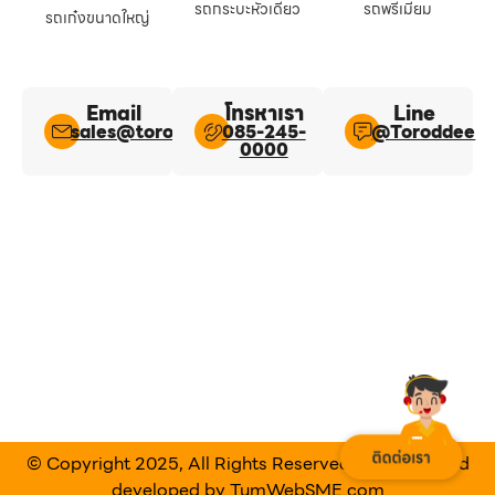
รถกระบะหัวเดี่ยว
รถพรีเมี่ยม
รถเก๋งขนาดใหญ่
Email
โทรหาเรา
Line​
sales@toroddee.com
085-245-
@Toroddee​
0000
© Copyright 2025, All Rights Reserved Designed and
developed by
TumWebSME.com