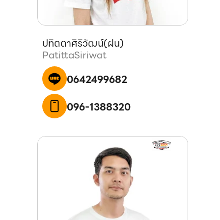
ปทิตตา
ศิริวัฒน์
(
ฝน
)
Patitta
Siriwat
0642499682
096-1388320