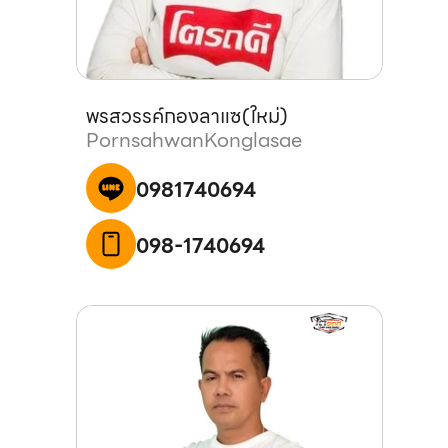
พรสวรรค์
กองลาแซ
(
ใหม่
)
Pornsahwan
Konglasae
0981740694
098-1740694