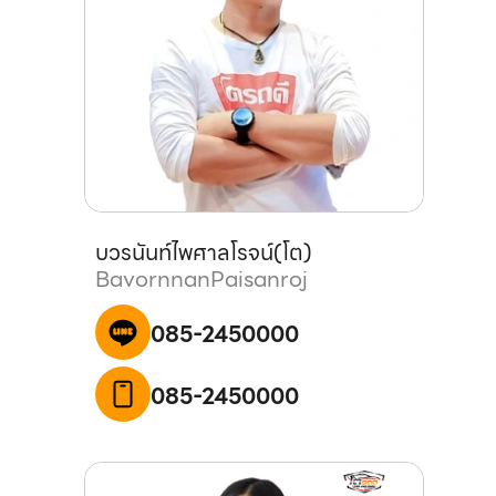
บวรนันท์
ไพศาลโรจน์
(
โต
)
Bavornnan
Paisanroj
085-2450000
085-2450000