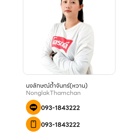
นงลักษณ์
ถ้ำจันทร์
(
หวาน
)
Nonglak
Thamchan
093-1843222
093-1843222