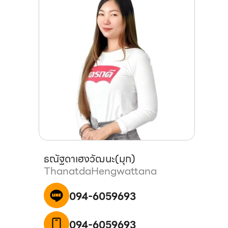
ธณัฐดา
เฮงวัฒนะ
(
มุก
)
Thanatda
Hengwattana
094-6059693
094-6059693