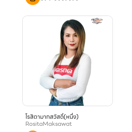
โรสิตา
มากสวัสดิ์
(
หนึ่ง
)
Rosita
Maksawat