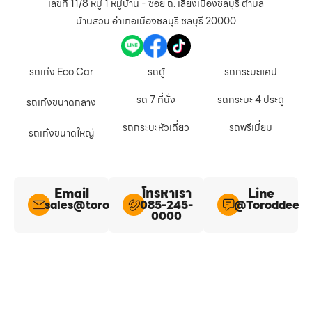
เลขที่ 11/8 หมู่ 1 หมู่บ้าน - ซอย ถ. เลี่ยงเมืองชลบุรี ตำบล
บ้านสวน อำเภอเมืองชลบุรี ชลบุรี 20000
รถเก๋ง Eco Car
รถตู้
รถกระบะแคป
รถ 7 ที่นั่ง
รถกระบะ 4 ประตู
รถเก๋งขนาดกลาง
รถกระบะหัวเดี่ยว
รถพรีเมี่ยม
รถเก๋งขนาดใหญ่
Email
โทรหาเรา
Line​
sales@toroddee.com
085-245-
@Toroddee​
0000