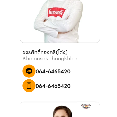
ขจรศักดิ์
ทองคลี่
(
โด่ง
)
Khajonsak
Thongkhlee
064-6465420
064-6465420