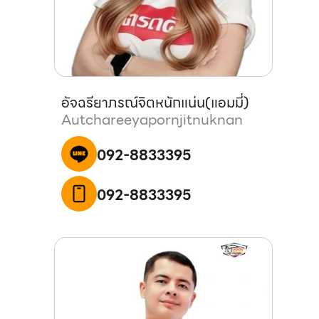
อัจฉรียาภรณ์
จิตหนักแน่น
(
แอมมี่
)
Autchareeyaporn
jitnuknan
092-8833395
092-8833395