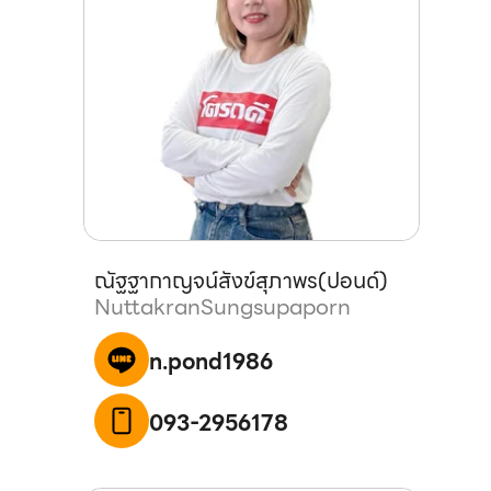
ณัฐฐากาญจน์
สังข์สุภาพร
(
ปอนด์
)
Nuttakran
Sungsupaporn
n.pond1986
093-2956178