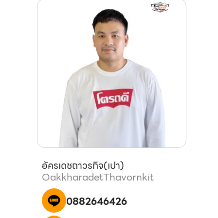
อัครเดช
ถาวรกิจ
(
เปา
)
Oakkharadet
Thavornkit
0882646426