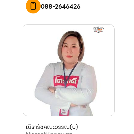
088-2646426
ณิรารัช
คณะวรรณ
(
บี
)
Nirarat
Kanawan