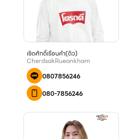
เชิดศักดิ์
เรือนคำ
(
ดิว
)
Cherdsak
Rueankham
0807856246
080-7856246