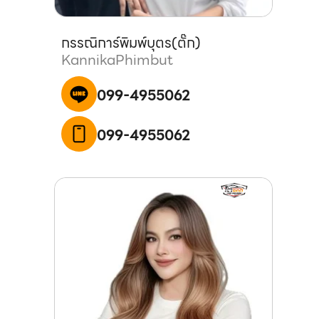
กรรณิการ์
พิมพ์บุตร
(
ตั๊ก
)
Kannika
Phimbut
099-4955062
099-4955062