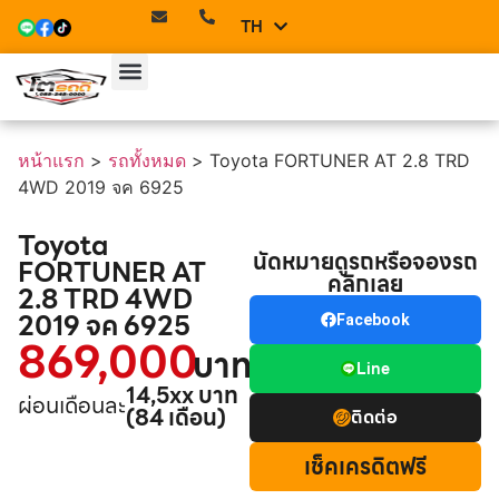
TH
EN
หน้าแรก
>
รถทั้งหมด
>
Toyota FORTUNER AT 2.8 TRD
4WD 2019 จค 6925
Toyota
นัดหมายดูรถหรือจองรถ
FORTUNER AT
คลิกเลย
2.8 TRD 4WD
2019 จค 6925
Facebook
869,000
บาท
Line
14,5xx บาท
ผ่อนเดือนละ
(84 เดือน)
ติดต่อ
เช็คเครดิตฟรี