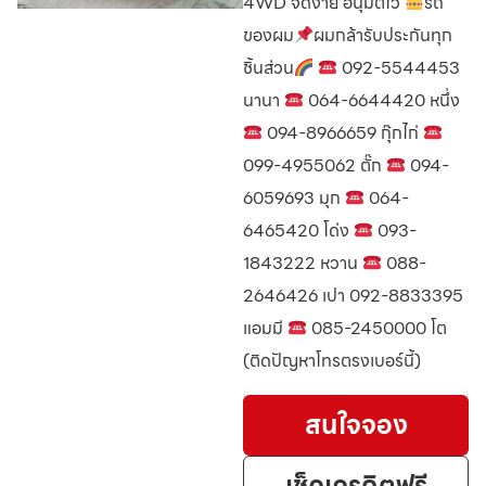
4WD จัดง่าย อนุมัติไว
รถ
ของผม
ผมกล้ารับประกันทุก
ชิ้นส่วน
092-5544453
นานา
064-6644420 หนึ่ง
094-8966659 กุ๊กไก่
099-4955062 ตั๊ก
094-
6059693 มุก
064-
6465420 โด่ง
093-
1843222 หวาน
088-
2646426 เปา 092-8833395
แอมมี
085-2450000 โต
(ติดปัญหาโทรตรงเบอร์นี้)
สนใจจอง