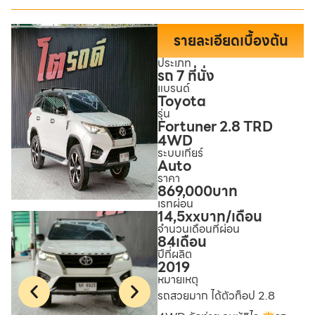
รายละเอียดเบื้องต้น
ประเภท
รถ 7 ที่นั่ง
แบรนด์
Toyota
รุ่น
Fortuner 2.8 TRD
4WD
ระบบเกียร์
Auto
ราคา
869,000
บาท
เรทผ่อน
14,5xx
บาท/เดือน
จำนวนเดือนที่ผ่อน
84
เดือน
ปีที่ผลิต
2019
หมายเหตุ
รถสวยมาก ได้ตัวท็อป 2.8