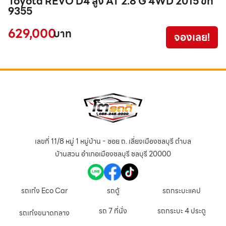
Toyota REVO D4 สูง AT 2.8 G 4WD 2015 ขท
T
9355
:
629,000
8
บาท
จองเลย!
เลขที่ 11/8 หมู่ 1 หมู่บ้าน - ซอย ถ. เลี่ยงเมืองชลบุรี ตำบล
บ้านสวน อำเภอเมืองชลบุรี ชลบุรี 20000
รถเก๋ง Eco Car
รถตู้
รถกระบะแคป
รถ 7 ที่นั่ง
รถกระบะ 4 ประตู
รถเก๋งขนาดกลาง