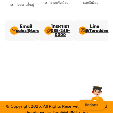
รถกระบะหัวเดี่ยว
รถพรีเมี่ยม
รถเก๋งขนาดใหญ่
Email
โทรหาเรา
Line​
sales@toroddee.com
085-245-
@Toroddee​
0000
© Copyright 2025, All Rights Reserved Designed and
developed by
TumWebSME.com