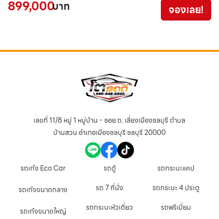
899,000
บาท
จองเลย!
9
เลขที่ 11/8 หมู่ 1 หมู่บ้าน - ซอย ถ. เลี่ยงเมืองชลบุรี ตำบล
บ้านสวน อำเภอเมืองชลบุรี ชลบุรี 20000
รถเก๋ง Eco Car
รถตู้
รถกระบะแคป
รถ 7 ที่นั่ง
รถกระบะ 4 ประตู
รถเก๋งขนาดกลาง
รถกระบะหัวเดี่ยว
รถพรีเมี่ยม
รถเก๋งขนาดใหญ่