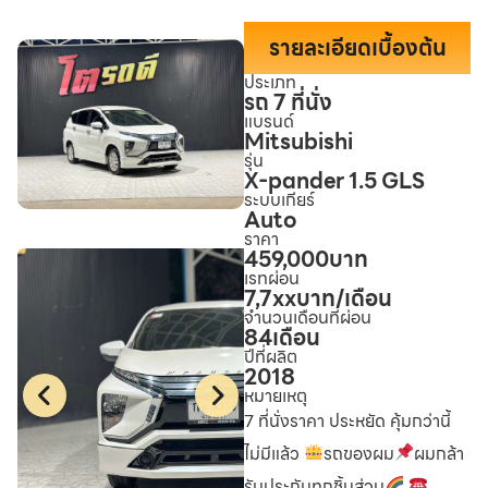
รายละเอียดเบื้องต้น
ประเภท
รถ 7 ที่นั่ง
แบรนด์
Mitsubishi
รุ่น
X-pander 1.5 GLS
ระบบเกียร์
Auto
ราคา
459,000
บาท
เรทผ่อน
7,7xx
บาท/เดือน
จำนวนเดือนที่ผ่อน
84
เดือน
ปีที่ผลิต
2018
หมายเหตุ
7 ที่นั่งราคา ประหยัด คุ้มกว่านี้
ไม่มีแล้ว
รถของผม
ผมกล้า
รับประกันทุกชิ้นส่วน