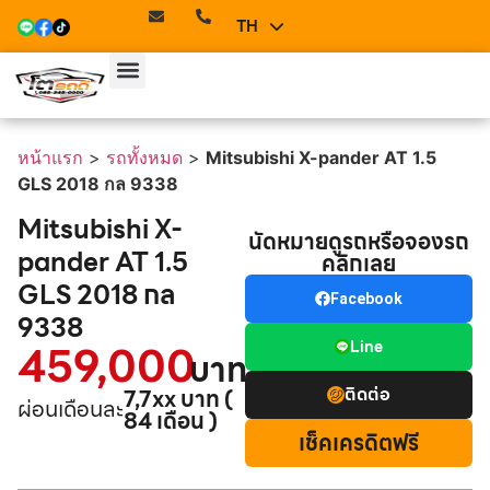
TH
EN
หน้าแรก
>
รถทั้งหมด
>
Mitsubishi X-pander AT 1.5
GLS 2018 กล 9338
Mitsubishi X-
นัดหมายดูรถหรือจองรถ
pander AT 1.5
คลิกเลย
GLS 2018 กล
Facebook
9338
459,000
Line
บาท
ติดต่อ
7,7xx บาท (
ผ่อนเดือนละ
84 เดือน )
เช็คเครดิตฟรี