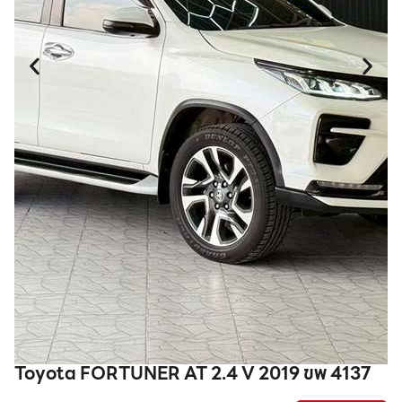
Toyota FORTUNER AT 2.4 V 2019 ขพ 4137
T
ร