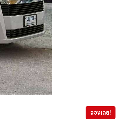
ISUZU
จองเลย!
499