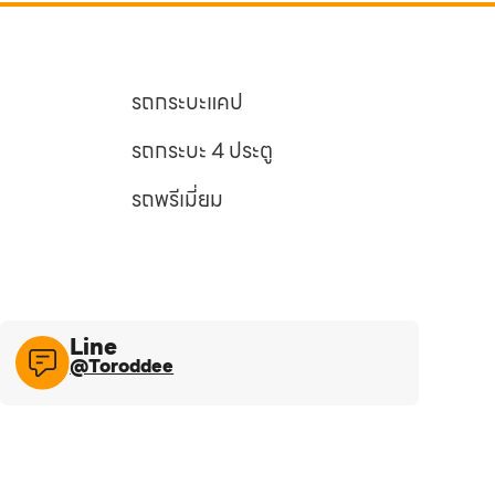
รถกระบะแคป
รถกระบะ 4 ประตู
รถพรีเมี่ยม
Line​
@Toroddee​