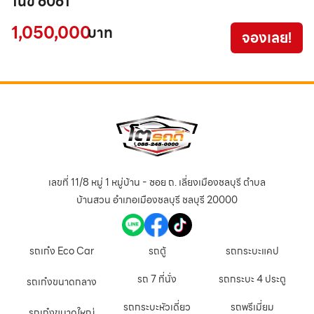
1นข 6061
ร
1,050,000
9
บาท
จองเลย!
เลขที่ 11/8 หมู่ 1 หมู่บ้าน - ซอย ถ. เลี่ยงเมืองชลบุรี ตำบล
บ้านสวน อำเภอเมืองชลบุรี ชลบุรี 20000
รถเก๋ง Eco Car
รถตู้
รถกระบะแคป
รถ 7 ที่นั่ง
รถกระบะ 4 ประตู
รถเก๋งขนาดกลาง
รถกระบะหัวเดี่ยว
รถพรีเมี่ยม
รถเก๋งขนาดใหญ่