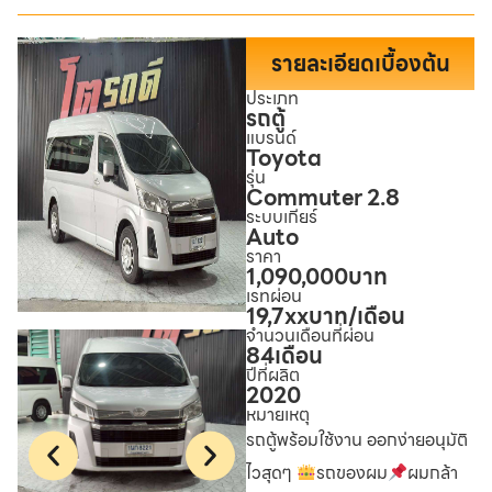
รายละเอียดเบื้องต้น
ประเภท
รถตู้
แบรนด์
Toyota
รุ่น
Commuter 2.8
ระบบเกียร์
Auto
ราคา
1,090,000
บาท
เรทผ่อน
19,7xx
บาท/เดือน
จำนวนเดือนที่ผ่อน
84
เดือน
ปีที่ผลิต
2020
หมายเหตุ
รถตู้พร้อมใช้งาน ออกง่ายอนุมัติ
ไวสุดๆ
รถของผม
ผมกล้า