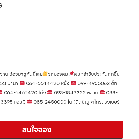
G
้งาน ต้องมาดูคันนี้เลย
รถของผม
ผมกล้ารับประกันทุกชิ้น
53 นานา
064-6644420 หนึ่ง
099-4955062 ตั๊ก
064-6465420 โด่ง
093-1843222 หวาน
088-
33395 แอมมี
085-2450000 โต (ติดปัญหาโทรตรงเบอร์
สนใจจอง