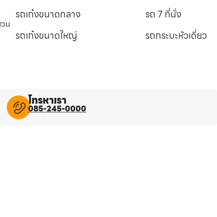
รถเก๋งขนาดกลาง
รถ 7 ที่นั่ง
นสวน
รถเก๋งขนาดใหญ่
รถกระบะหัวเดี่ยว
โทรหาเรา
085-245-0000