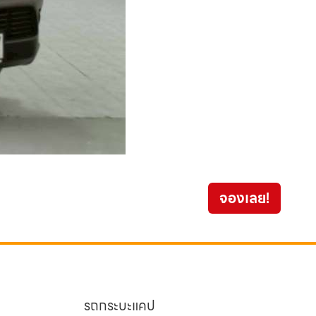
Isuzu
จองเลย!
559
รถกระบะแคป