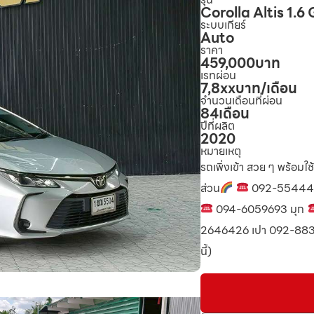
Corolla Altis 1.6 
ระบบเกียร์
Auto
ราคา
459,000
บาท
เรทผ่อน
7,8xx
บาท/เดือน
จำนวนเดือนที่ผ่อน
84
เดือน
ปีที่ผลิต
2020
หมายเหตุ
รถเพิ่งเข้า สวย ๆ พร้อมใช
ส่วน
092-55444
094-6059693 มุก
2646426 เปา 092-88
นี้)