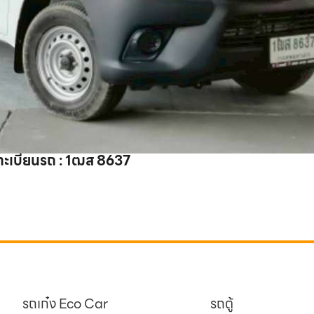
ทะเบียนรถ : 1ฒส 8637
รถเก๋ง Eco Car
รถตู้