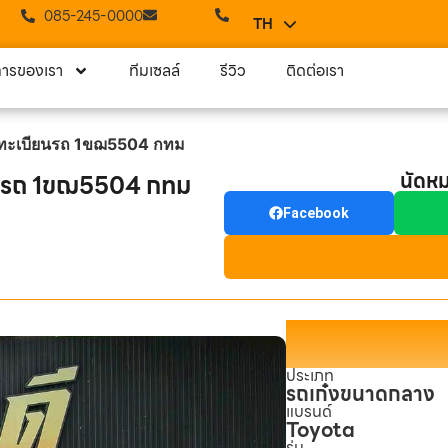
085-245-0000
TH
EN
การของเรา
ทีมเซลล์
รีวิว
ติดต่อเรา
 ทะเบียนรถ 1ขฌ5504 กทม
นัดห
ยนรถ 1ขฌ5504 กทม
Facebook
ประเภท
รถเก๋งขนาดกลาง
แบรนด์
Toyota
รุ่น