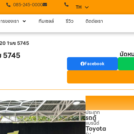
085-245-0000
TH
EN
การของเรา
ทีมเซลล์
รีวิว
ติดต่อเรา
20 1นข 5745
นัดห
ข 5745
Facebook
ประเภท
รถตู้
แบรนด์
Toyota
รุ่น