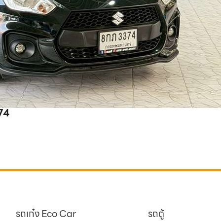
 8กภ 3374
รถเก๋ง Eco Car
รถตู้