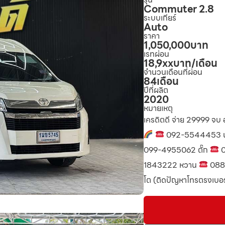
Commuter 2.8
ระบบเกียร์
Auto
ราคา
1,050,000
บาท
เรทผ่อน
18,9xx
บาท/เดือน
จำนวนเดือนที่ผ่อน
84
เดือน
ปีที่ผลิต
2020
หมายเหตุ
เครดิตดี จ่าย 29999 จ
092-5544453 
099-4955062 ตั๊ก
0
1843222 หวาน
088
โต (ติดปัญหาโทรตรงเบอร์