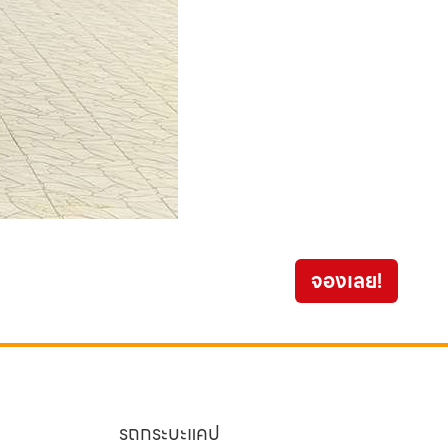
จองเลย!
329
รถกระบะแคป