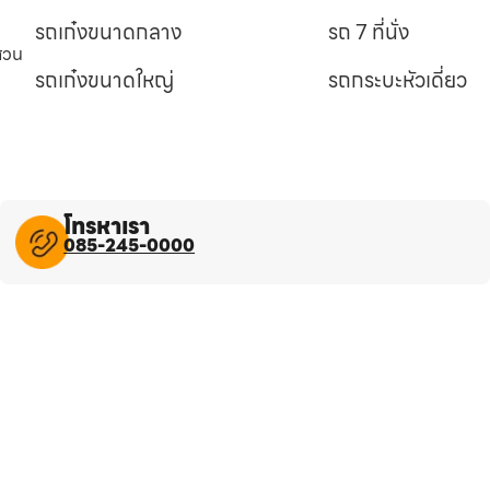
รถเก๋งขนาดกลาง
รถ 7 ที่นั่ง
นสวน
รถเก๋งขนาดใหญ่
รถกระบะหัวเดี่ยว
โทรหาเรา
085-245-0000