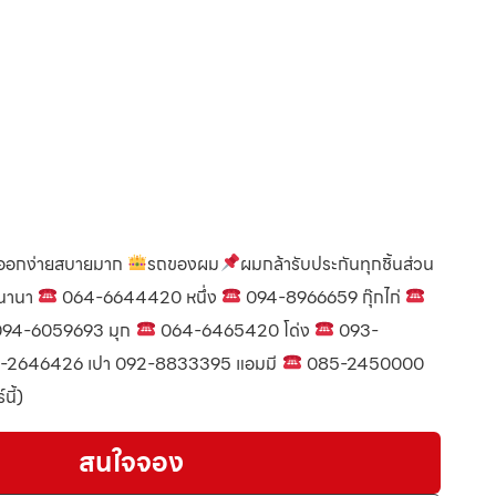
บ ออกง่ายสบายมาก
รถของผม
ผมกล้ารับประกันทุกชิ้นส่วน
นานา
064-6644420 หนึ่ง
094-8966659 กุ๊กไก่
94-6059693 มุก
064-6465420 โด่ง
093-
-2646426 เปา 092-8833395 แอมมี
085-2450000
นี้)
สนใจจอง