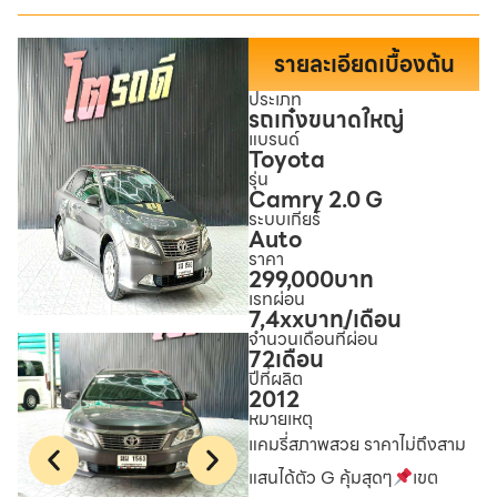
รายละเอียดเบื้องต้น
ประเภท
รถเก๋งขนาดใหญ่
แบรนด์
Toyota
รุ่น
Camry 2.0 G
ระบบเกียร์
Auto
ราคา
299,000
บาท
เรทผ่อน
7,4xx
บาท/เดือน
จำนวนเดือนที่ผ่อน
72
เดือน
ปีที่ผลิต
2012
หมายเหตุ
แคมรี่สภาพสวย ราคาไม่ถึงสาม
แสนได้ตัว G คุ้มสุดๆ
เขต