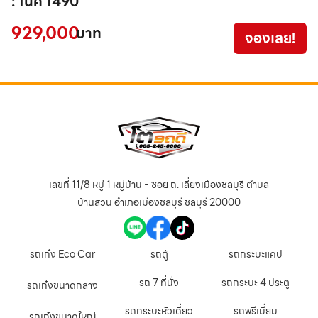
: 1นค 1490
4
929,000
บาท
จองเลย!
เลขที่ 11/8 หมู่ 1 หมู่บ้าน - ซอย ถ. เลี่ยงเมืองชลบุรี ตำบล
บ้านสวน อำเภอเมืองชลบุรี ชลบุรี 20000
รถเก๋ง Eco Car
รถตู้
รถกระบะแคป
รถ 7 ที่นั่ง
รถกระบะ 4 ประตู
รถเก๋งขนาดกลาง
รถกระบะหัวเดี่ยว
รถพรีเมี่ยม
รถเก๋งขนาดใหญ่