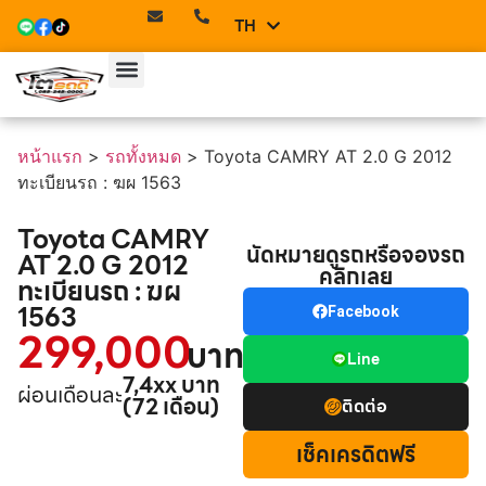
TH
EN
หน้าแรก
>
รถทั้งหมด
>
Toyota CAMRY AT 2.0 G 2012
ทะเบียนรถ : ฆผ 1563
Toyota CAMRY
นัดหมายดูรถหรือจองรถ
AT 2.0 G 2012
คลิกเลย
ทะเบียนรถ : ฆผ
1563
Facebook
299,000
บาท
Line
7,4xx บาท
ผ่อนเดือนละ
(72 เดือน)
ติดต่อ
เช็คเครดิตฟรี