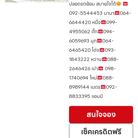
ปลอดรถย้อม สบายใจได้
092-5544453 นานา
064-
6644420 หนึ่ง
099-
4955062 ตั๊ก
094-
6059693 มุก
064-
6465420 โด่ง
093-
1843222 หวาน
088-
2646426 เปา
098-
1740694 ใหม่
088-
8989144 เนตร
092-
8833395 แอมมี
สนใจจอง
เช็คเครดิตฟรี