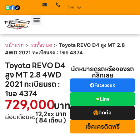
TH
EN
หน้าแรก
>
รถทั้งหมด
>
Toyota REVO D4 สูง MT 2.8
4WD 2021 ทะเบียนรถ : 1ขอ 4374
Toyota REVO D4
นัดหมายดูรถหรือจองรถ
สูง MT 2.8 4WD
คลิกเลย
2021 ทะเบียนรถ :
Facebook
1ขอ 4374
729,000
Line
บาท
ติดต่อ
12,2xx บาท
ผ่อนเดือนละ
( 84 เดือน )
เช็คเครดิตฟรี