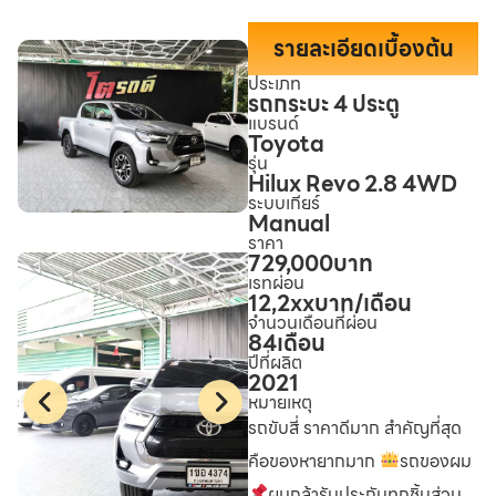
รายละเอียดเบื้องต้น
ประเภท
รถกระบะ 4 ประตู
แบรนด์
Toyota
รุ่น
Hilux Revo 2.8 4WD
ระบบเกียร์
Manual
ราคา
729,000
บาท
เรทผ่อน
12,2xx
บาท/เดือน
จำนวนเดือนที่ผ่อน
84
เดือน
ปีที่ผลิต
2021
หมายเหตุ
รถขับสี่ ราคาดีมาก สำคัญที่สุด
คือของหายากมาก
รถของผม
ผมกล้ารับประกันทุกชิ้นส่วน