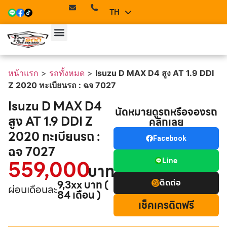
TH
EN
หน้าแรก
>
รถทั้งหมด
>
Isuzu D MAX D4 สูง AT 1.9 DDI
Z 2020 ทะเบียนรถ : ฉจ 7027
Isuzu D MAX D4
นัดหมายดูรถหรือจองรถ
สูง AT 1.9 DDI Z
คลิกเลย
2020 ทะเบียนรถ :
Facebook
ฉจ 7027
559,000
Line
บาท
ติดต่อ
9,3xx บาท (
ผ่อนเดือนละ
84 เดือน )
เช็คเครดิตฟรี