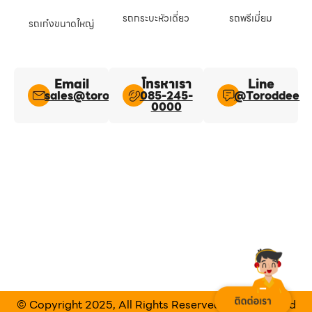
รถกระบะหัวเดี่ยว
รถพรีเมี่ยม
รถเก๋งขนาดใหญ่
Email
โทรหาเรา
Line​
sales@toroddee.com
085-245-
@Toroddee​
0000
© Copyright 2025, All Rights Reserved Designed and