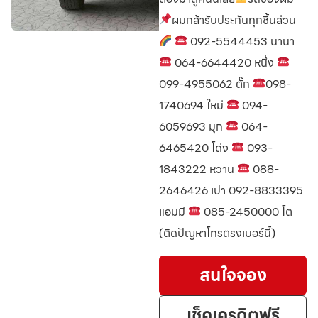
ผมกล้ารับประกันทุกชิ้นส่วน
092-5544453 นานา
064-6644420 หนึ่ง
099-4955062 ตั๊ก
098-
1740694 ใหม่
094-
6059693 มุก
064-
6465420 โด่ง
093-
1843222 หวาน
088-
2646426 เปา 092-8833395
แอมมี
085-2450000 โต
(ติดปัญหาโทรตรงเบอร์นี้)
สนใจจอง
เช็คเครดิตฟรี