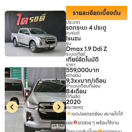
รายละเอียดเบื้องต้น
ประเภท
รถกระบะ 4 ประตู
แบรนด์
Isuzu
รุ่น
Dmax 1.9 Ddi Z
ระบบเกียร์
เกียร์อัตโนมัติ
ราคา
559,000
บาท
เรทผ่อน
9,3xx
บาท/เดือน
จำนวนเดือนที่ผ่อน
84
เดือน
ปีที่ผลิต
2020
หมายเหตุ
เขตปลอดรถย้อม สบายใจได้
เลย
รถสวย ๆ พร้อมใช้งาน
ต้องมาดูคันนี้เลย
รถของผม