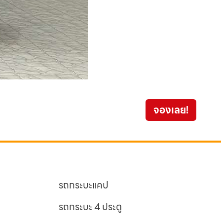
จองเลย!
399
รถกระบะแคป
รถกระบะ 4 ประตู