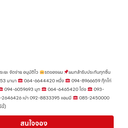
กระยะ จัดง่าย อนุมัติไว
รถของผม
ผมกล้ารับประกันทุกชิ้น
53 นานา
064-6644420 หนึ่ง
094-8966659 กุ๊กไก่
094-6059693 มุก
064-6465420 โด่ง
093-
-2646426 เปา 092-8833395 แอมมี
085-2450000
นี้)
สนใจจอง