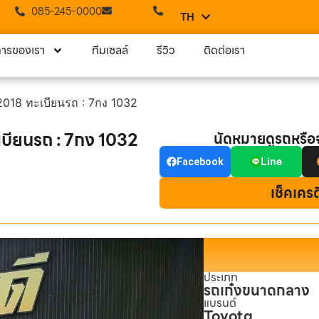
085-245-0000
TH
EN
การของเรา
ทีมเซลล์
รีวิว
ติดต่อเรา
 2018 ทะเบียนรถ : 7กง 1032
ะเบียนรถ : 7กง 1032
นัดหมายดูรถหรื
Line
Facebook
เช็คเคร
ประเภท
รถเก๋งขนาดกลาง
แบรนด์
Toyota