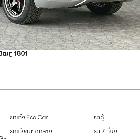
 3ฒฎ 1801
รถเก๋ง Eco Car
รถตู้
รถเก๋งขนาดกลาง
รถ 7 ที่นั่ง
นสวน