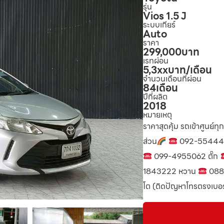
รุ่น
Vios 1.5 J
ระบบเกียร์
Auto
ราคา
299,000
บาท
เรทผ่อน
5,3xx
บาท/เดือน
จำนวนเดือนที่ผ่อน
84
เดือน
ปีที่ผลิต
2018
หมายเหตุ
ราคาสุดคุ้ม รถเข้าศูนย์ทุ
ส่วน
092-55444
099-4955062 ตั๊ก
1843222 หวาน
088
โต (ติดปัญหาโทรตรงเบอร์