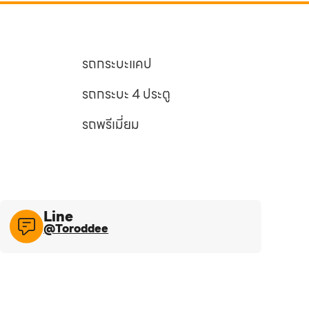
รถกระบะแคป
รถกระบะ 4 ประตู
รถพรีเมี่ยม
Line​
@Toroddee​