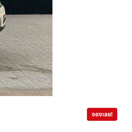
Toyot
จองเลย!
459