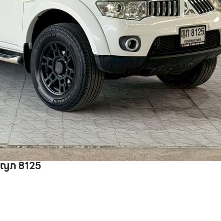
: ญภ 8125