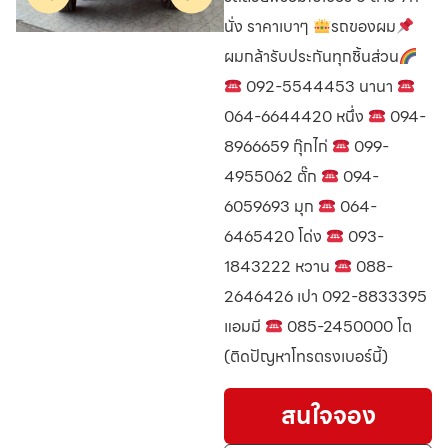
นั่ง ราคาเบาๆ
รถของผม
ผมกล้ารับประกันทุกชิ้นส่วน
092-5544453 นานา
064-6644420 หนึ่ง
094-
8966659 กุ๊กไก่
099-
4955062 ตั๊ก
094-
6059693 มุก
064-
6465420 โด่ง
093-
1843222 หวาน
088-
2646426 เปา 092-8833395
แอมมี
085-2450000 โต
(ติดปัญหาโทรตรงเบอร์นี้)
สนใจจอง