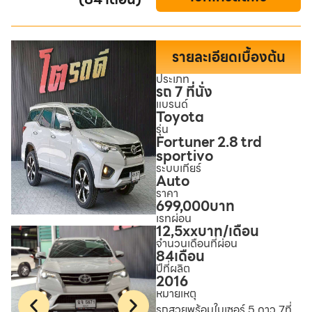
รายละเอียดเบื้องต้น
ประเภท
รถ 7 ที่นั่ง
แบรนด์
Toyota
รุ่น
Fortuner 2.8 trd
sportivo
ระบบเกียร์
Auto
ราคา
699,000
บาท
เรทผ่อน
12,5xx
บาท/เดือน
จำนวนเดือนที่ผ่อน
84
เดือน
ปีที่ผลิต
2016
หมายเหตุ
รถสวยพร้อมใบเซอร์ 5 ดาว 7ที่