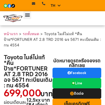
TH
EN
หน้าแรก
>
รถทั้งหมด
>
Toyota ไมล์ไม่แท้ *คืน
ป้าย*FORTUNER AT 2.8 TRD 2016 ฉจ 5671 ทะเบียนเดิม :
กน 4554
Toyota ไมล์ไม่แท้
นัดหมายดูรถหรือจองรถ
*คืน
คลิกเลย
ป้าย*FORTUNER
AT 2.8 TRD 2016
Facebook
ฉจ 5671 ทะเบียนเดิม
Line
: กน 4554
699,000
บาท
ติดต่อ
12,5xx บาท
ผ่อนเดือนละ
เช็คเครดิตฟรี
(84 เดือน)