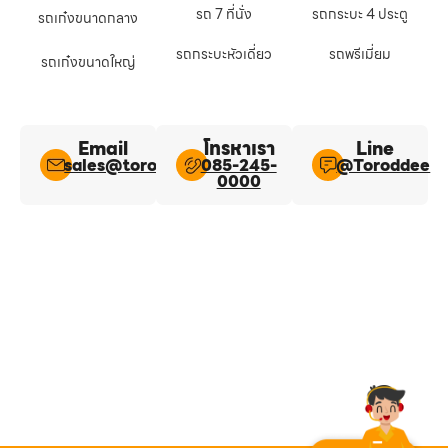
รถ 7 ที่นั่ง
รถกระบะ 4 ประตู
รถเก๋งขนาดกลาง
รถกระบะหัวเดี่ยว
รถพรีเมี่ยม
รถเก๋งขนาดใหญ่
Email
โทรหาเรา
Line​
sales@toroddee.com
085-245-
@Toroddee​
0000