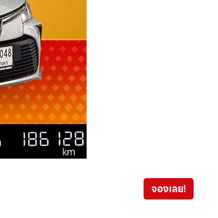
จองเลย!
799