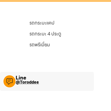
รถกระบะแคป
รถกระบะ 4 ประตู
รถพรีเมี่ยม
Line​
@Toroddee​