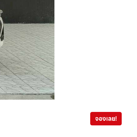
Isuzu
จองเลย!
559