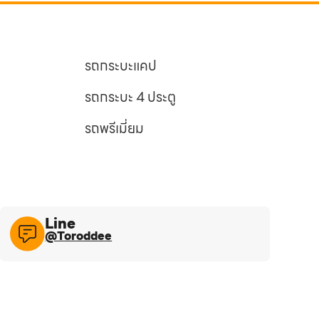
รถกระบะแคป
รถกระบะ 4 ประตู
รถพรีเมี่ยม
Line​
@Toroddee​