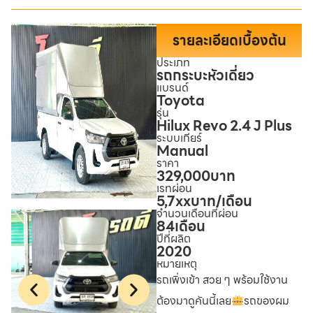
รายละเอียดเบื้องต้น
ประเภท
รถกระบะหัวเดี่ยว
แบรนด์
Toyota
รุ่น
Hilux Revo 2.4 J Plus
ระบบเกียร์
Manual
ราคา
329,000
บาท
เรทผ่อน
5,7xx
บาท/เดือน
จำนวนเดือนที่ผ่อน
84
เดือน
ปีที่ผลิต
2020
หมายเหตุ
รถเพิ่งเข้า สวย ๆ พร้อมใช้งาน
ต้องมาดูคันนี้เลย
รถของผม