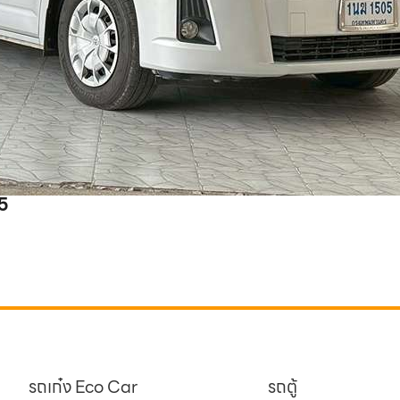
5
รถเก๋ง Eco Car
รถตู้