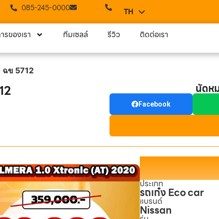
085-245-0000
TH
EN
การของเรา
ทีมเซลล์
รีวิว
ติดต่อเรา
0 ฉข 5712
นัดห
12
Facebook
ประเภท
รถเก๋ง Eco car
แบรนด์
Nissan
รุ่น