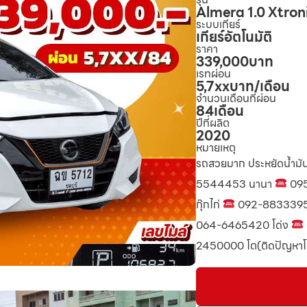
Almera 1.0 Xtron
ระบบเกียร์
เกียร์อัตโนมัติ
ราคา
339,000
บาท
เรทผ่อน
5,7xx
บาท/เดือน
จำนวนเดือนที่ผ่อน
84
เดือน
ปีที่ผลิต
2020
หมายเหตุ
รถสวยมาก ประหยัดน้ำมั
5544453 นานา
095
กุ๊กไก่
092-8833395 
064-6465420 โด่ง
2450000 โต(ติดปัญหาโท