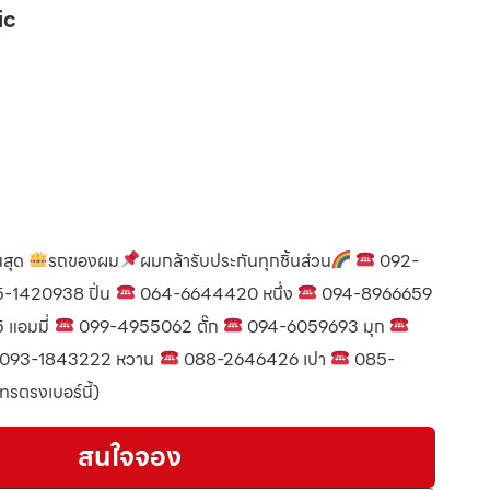
ic
นสุด
รถของผม
ผมกล้ารับประกันทุกชิ้นส่วน
092-
-1420938 ปิ่น
064-6644420 หนึ่ง
094-8966659
แอมมี่
099-4955062 ตั๊ก
094-6059693 มุก
093-1843222 หวาน
088-2646426 เปา
085-
รตรงเบอร์นี้)
สนใจจอง