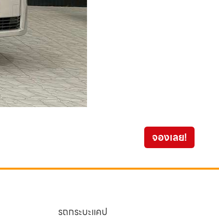
Mitsu
จองเลย!
269
รถกระบะแคป