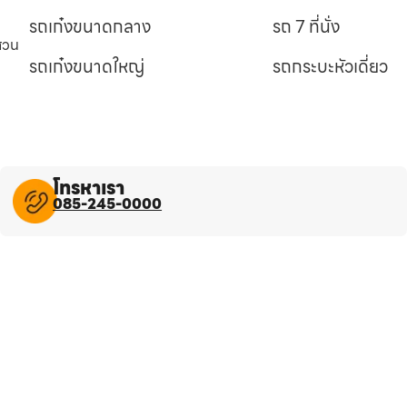
รถเก๋งขนาดกลาง
รถ 7 ที่นั่ง
นสวน
รถเก๋งขนาดใหญ่
รถกระบะหัวเดี่ยว
โทรหาเรา
085-245-0000