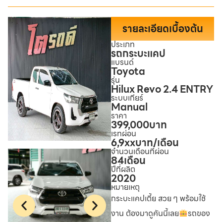
รายละเอียดเบื้องต้น
ประเภท
รถกระบะแคป
แบรนด์
Toyota
รุ่น
Hilux Revo 2.4 ENTRY
ระบบเกียร์
Manual
ราคา
399,000
บาท
เรทผ่อน
6,9xx
บาท/เดือน
จำนวนเดือนที่ผ่อน
84
เดือน
ปีที่ผลิต
2020
หมายเหตุ
กระบะแคปเตี้ย สวย ๆ พร้อมใช้
งาน ต้องมาดูคันนี้เลย
รถของ