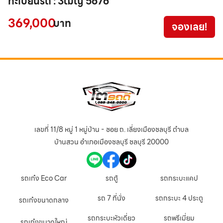
ทะเบียนรถ : 3ฒญ 5676
1
369,000
3
บาท
จองเลย!
เลขที่ 11/8 หมู่ 1 หมู่บ้าน - ซอย ถ. เลี่ยงเมืองชลบุรี ตำบล
บ้านสวน อำเภอเมืองชลบุรี ชลบุรี 20000
รถเก๋ง Eco Car
รถตู้
รถกระบะแคป
รถ 7 ที่นั่ง
รถกระบะ 4 ประตู
รถเก๋งขนาดกลาง
รถกระบะหัวเดี่ยว
รถพรีเมี่ยม
รถเก๋งขนาดใหญ่