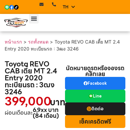
TH
EN
หน้าแรก
>
รถทั้งหมด
>
Toyota REVO CAB เตี้ย MT 2.4
Entry 2020 ทะเบียนรถ : 3ฒง 3246
Toyota REVO
นัดหมายดูรถหรือจองรถ
CAB เตี้ย MT 2.4
คลิกเลย
Entry 2020
ทะเบียนรถ : 3ฒง
Facebook
3246
399,000
Line
บาท
ติดต่อ
6,9xx บาท
ผ่อนเดือนละ
(84 เดือน)
เช็คเครดิตฟรี