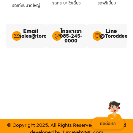
รถกระบะหัวเดี่ยว
รถพรีเมี่ยม
รถเก๋งขนาดใหญ่
Email
โทรหาเรา
Line​
sales@toroddee.com
085-245-
@Toroddee​
0000
© Copyright 2025, All Rights Reserved Designed and
developed by
TumWebSME.com