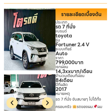
รายละเอียดเบื้องต้น
ประเภท
รถ 7 ที่นั่ง
แบรนด์
toyota
รุ่น
Fortuner 2.4 V
ระบบเกียร์
Auto
ราคา
799,000
บาท
เรทผ่อน
14,3xx
บาท/เดือน
จำนวนเดือนที่ผ่อน
84
เดือน
ปีที่ผลิต
2017
หมายเหตุ
รถ 7 ที่นั่ง ขับสบายๆ ไปได้ทั้ง
ครอบครัว
รถของผม
ผม