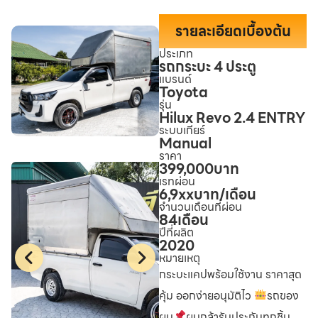
รายละเอียดเบื้องต้น
ประเภท
รถกระบะ 4 ประตู
แบรนด์
Toyota
รุ่น
Hilux Revo 2.4 ENTRY
ระบบเกียร์
Manual
ราคา
399,000
บาท
เรทผ่อน
6,9xx
บาท/เดือน
จำนวนเดือนที่ผ่อน
84
เดือน
ปีที่ผลิต
2020
หมายเหตุ
กระบะแคปพร้อมใช้งาน ราคาสุด
คุ้ม ออกง่ายอนุมัติไว
รถของ
ผม
ผมกล้ารับประกันทุกชิ้น