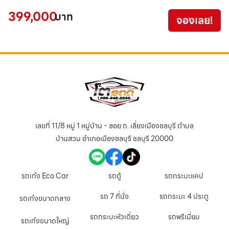
7
399,000
บาท
จองเลย!
เลขที่ 11/8 หมู่ 1 หมู่บ้าน - ซอย ถ. เลี่ยงเมืองชลบุรี ตำบล
บ้านสวน อำเภอเมืองชลบุรี ชลบุรี 20000
รถเก๋ง Eco Car
รถตู้
รถกระบะแคป
รถ 7 ที่นั่ง
รถกระบะ 4 ประตู
รถเก๋งขนาดกลาง
รถกระบะหัวเดี่ยว
รถพรีเมี่ยม
รถเก๋งขนาดใหญ่