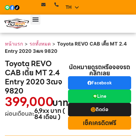
TH
EN
หน้าแรก
>
รถทั้งหมด
>
Toyota REVO CAB เตี้ย MT 2.4
Entry 2020 3ฒจ 9820
Toyota REVO
นัดหมายดูรถหรือจองรถ
CAB เตี้ย MT 2.4
คลิกเลย
Entry 2020 3ฒจ
Facebook
9820
399,000
Line
บาท
ติดต่อ
6,9xx บาท (
ผ่อนเดือนละ
84 เดือน )
เช็คเครดิตฟรี