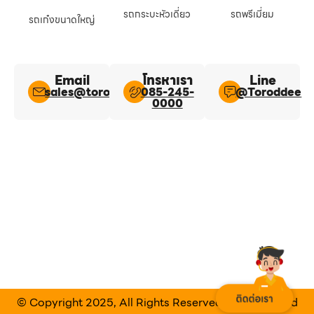
รถกระบะหัวเดี่ยว
รถพรีเมี่ยม
รถเก๋งขนาดใหญ่
Email
โทรหาเรา
Line​
sales@toroddee.com
085-245-
@Toroddee​
0000
© Copyright 2025, All Rights Reserved Designed and