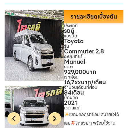
รายละเอียดเบื้องต้น
ประเภท
รถตู้
แบรนด์
Toyota
รุ่น
Commuter 2.8
ระบบเกียร์
Manual
ราคา
929,000
บาท
เรทผ่อน
16,7xx
บาท/เดือน
จำนวนเดือนที่ผ่อน
84
เดือน
ปีที่ผลิต
2021
หมายเหตุ
เขตปลอดรถย้อม สบายใจได้
เลย
รถสวย ๆ พร้อมใช้งาน