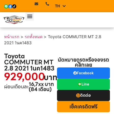
TH
EN
หน้าแรก
>
รถทั้งหมด
>
Toyota COMMUTER MT 2.8
2021 1นค1483
Toyota
นัดหมายดูรถหรือจองรถ
COMMUTER MT
คลิกเลย
2.8 2021 1นค1483
929,000
Facebook
บาท
16,7xx บาท
Line
ผ่อนเดือนละ
(84 เดือน)
ติดต่อ
เช็คเครดิตฟรี