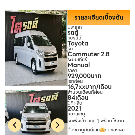
รายละเอียดเบื้องต้น
ประเภท
รถตู้
แบรนด์
Toyota
รุ่น
Commuter 2.8
ระบบเกียร์
Manual
ราคา
929,000
บาท
เรทผ่อน
16,7xx
บาท/เดือน
จำนวนเดือนที่ผ่อน
84
เดือน
ปีที่ผลิต
2021
หมายเหตุ
รถเพิ่งเข้า สวย ๆ พร้อมใช้งาน
ต้องมาดูคันนี้เลย
รถของผม