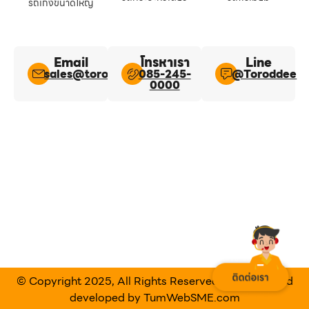
รถเก๋งขนาดใหญ่
Email
โทรหาเรา
Line​
sales@toroddee.com
085-245-
@Toroddee​
0000
© Copyright 2025, All Rights Reserved Designed and
developed by
TumWebSME.com