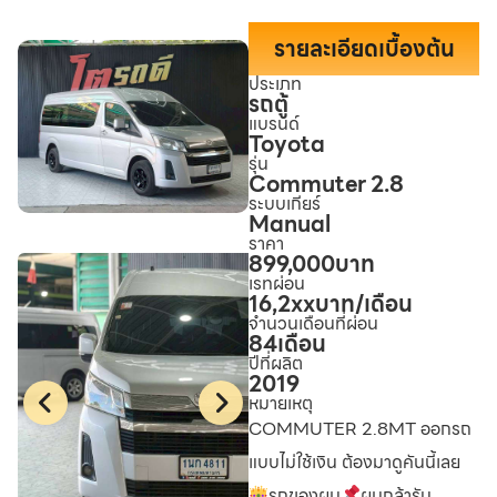
รายละเอียดเบื้องต้น
ประเภท
รถตู้
แบรนด์
Toyota
รุ่น
Commuter 2.8
ระบบเกียร์
Manual
ราคา
899,000
บาท
เรทผ่อน
16,2xx
บาท/เดือน
จำนวนเดือนที่ผ่อน
84
เดือน
ปีที่ผลิต
2019
หมายเหตุ
COMMUTER 2.8MT ออกรถ
แบบไม่ใช้เงิน ต้องมาดูคันนี้เลย
รถของผม
ผมกล้ารับ