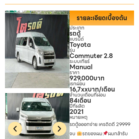
รายละเอียดเบื้องต้น
ประเภท
รถตู้
แบรนด์
Toyota
รุ่น
Commuter 2.8
ระบบเกียร์
Manual
ราคา
929,000
บาท
เรทผ่อน
16,7xx
บาท/เดือน
จำนวนเดือนที่ผ่อน
84
เดือน
ปีที่ผลิต
2021
หมายเหตุ
รถตู้อออกง่าย เครดิตดี 29999
จบ
รถของผม
ผมกล้ารับ