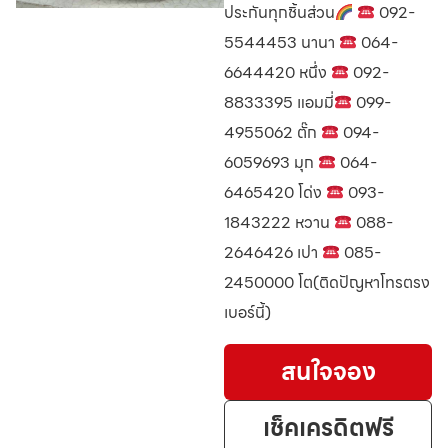
ประกันทุกชิ้นส่วน
092-
5544453 นานา
064-
6644420 หนึ่ง
092-
8833395 แอมมี่
099-
4955062 ตั๊ก
094-
6059693 มุก
064-
6465420 โด่ง
093-
1843222 หวาน
088-
2646426 เปา
085-
2450000 โต(ติดปัญหาโทรตรง
เบอร์นี้)
สนใจจอง
เช็คเครดิตฟรี