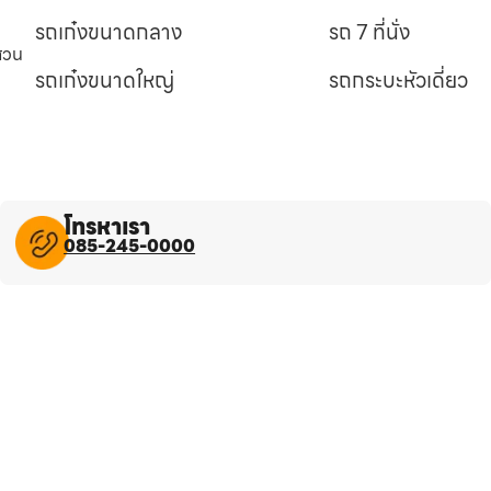
รถเก๋งขนาดกลาง
รถ 7 ที่นั่ง
นสวน
รถเก๋งขนาดใหญ่
รถกระบะหัวเดี่ยว
โทรหาเรา
085-245-0000