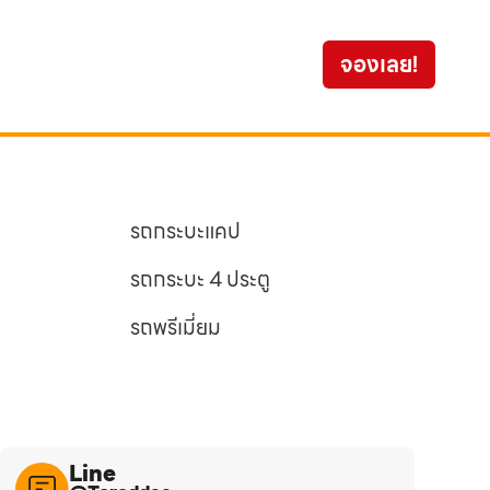
Toyo
จองเลย!
799
รถกระบะแคป
รถกระบะ 4 ประตู
รถพรีเมี่ยม
Line​