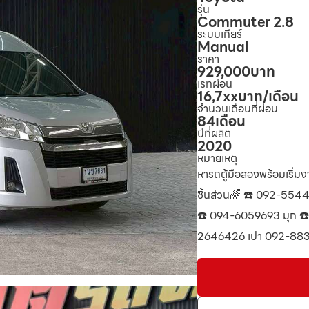
รุ่น
Commuter 2.8
ระบบเกียร์
Manual
ราคา
929,000
บาท
เรทผ่อน
16,7xx
บาท/เดือน
จำนวนเดือนที่ผ่อน
84
เดือน
ปีที่ผลิต
2020
หมายเหตุ
หารถตู้มือสองพร้อมเริ่ม
ชิ้นส่วน🌈 ☎️ 092-554
☎️ 094-6059693 มุก ☎
2646426 เปา 092-8833