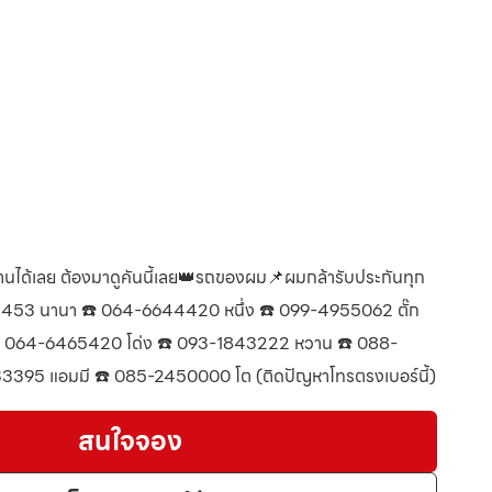
งานได้เลย ต้องมาดูคันนี้เลย👑รถของผม📌ผมกล้ารับประกันทุก
4453 นานา ☎️ 064-6644420 หนึ่ง ☎️ 099-4955062 ตั๊ก
️ 064-6465420 โด่ง ☎️ 093-1843222 หวาน ☎️ 088-
395 แอมมี ☎️ 085-2450000 โต (ติดปัญหาโทรตรงเบอร์นี้)
สนใจจอง