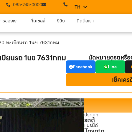
085-245-0000
TH
EN
การของเรา
ทีมเซลล์
รีวิว
ติดต่อเรา
20 ทะเบียนรถ 1นข 7631กทม
บียนรถ 1นข 7631กทม
นัดหมายดูรถหรื
Line
Facebook
เช็คเคร
ประเภท
รถตู้
แบรนด์
Toyota