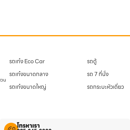
รถเก๋ง Eco Car
รถตู้
รถเก๋งขนาดกลาง
รถ 7 ที่นั่ง
นสวน
รถเก๋งขนาดใหญ่
รถกระบะหัวเดี่ยว
โทรหาเรา