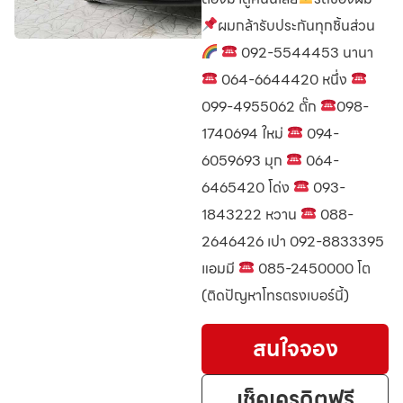
ผมกล้ารับประกันทุกชิ้นส่วน
092-5544453 นานา
064-6644420 หนึ่ง
099-4955062 ตั๊ก
098-
1740694 ใหม่
094-
6059693 มุก
064-
6465420 โด่ง
093-
1843222 หวาน
088-
2646426 เปา 092-8833395
แอมมี
085-2450000 โต
(ติดปัญหาโทรตรงเบอร์นี้)
สนใจจอง
เช็คเครดิตฟรี