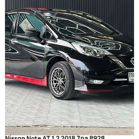
Nissan Note AT 1.2 2018 7กล 8928
T