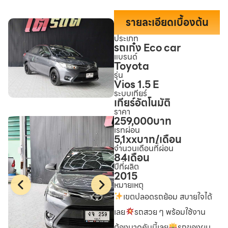
รายละเอียดเบื้องต้น
ประเภท
รถเก๋ง Eco car
แบรนด์
Toyota
รุ่น
Vios 1.5 E
ระบบเกียร์
เกียร์อัตโนมัติ
ราคา
259,000
บาท
เรทผ่อน
5,1xx
บาท/เดือน
จำนวนเดือนที่ผ่อน
84
เดือน
ปีที่ผลิต
2015
หมายเหตุ
เขตปลอดรถย้อม สบายใจได้
เลย
รถสวย ๆ พร้อมใช้งาน
ต้องมาดูคันนี้เลย
รถของผม