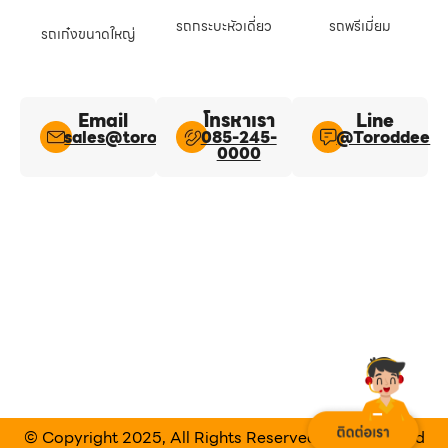
รถกระบะหัวเดี่ยว
รถพรีเมี่ยม
รถเก๋งขนาดใหญ่
Email
โทรหาเรา
Line​
sales@toroddee.com
085-245-
@Toroddee​
0000
© Copyright 2025, All Rights Reserved Designed and