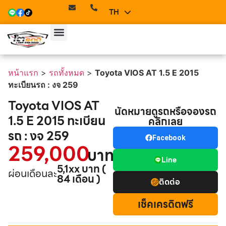
TH
EN
หน้าแรก
>
รถทั้งหมด
>
Toyota VIOS AT 1.5 E 2015
ทะเบียนรถ : งจ 259
Toyota VIOS AT
นัดหมายดูรถหรือจองรถ
1.5 E 2015 ทะเบียน
คลิกเลย
รถ : งจ 259
Facebook
259,000
บาท
Line
5,1xx บาท (
ผ่อนเดือนละ
84 เดือน )
ติดต่อ
เช็คเครดิตฟรี