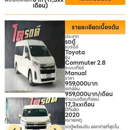
เดือน)
รายละเอียดเบื้องต้น
ประเภท
รถตู้
แบรนด์
Toyota
รุ่น
Commuter 2.8
ระบบเกียร์
Manual
ราคา
959,000
บาท
เรทผ่อน
959,000
บาท/เดือน
จำนวนเดือนที่ผ่อน
17,3xx
เดือน
ปีที่ผลิต
2020
หมายเหตุ
รถตู้พร้อมขับ ออกง่ายที่สุดใน