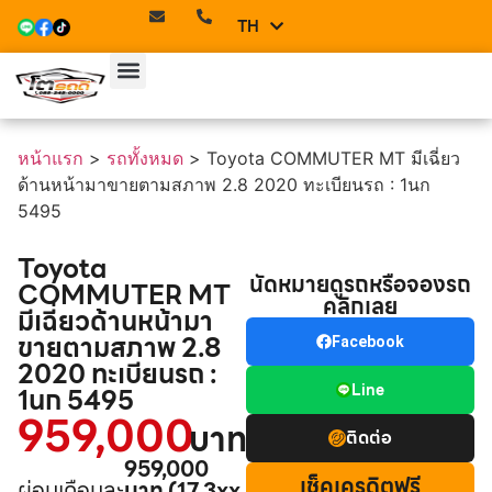
TH
EN
หน้าแรก
>
รถทั้งหมด
>
Toyota COMMUTER MT มีเฉี่ยว
ด้านหน้ามาขายตามสภาพ 2.8 2020 ทะเบียนรถ : 1นก
5495
Toyota
นัดหมายดูรถหรือจองรถ
COMMUTER MT
คลิกเลย
มีเฉี่ยวด้านหน้ามา
ขายตามสภาพ 2.8
Facebook
2020 ทะเบียนรถ :
Line
1นก 5495
959,000
บาท
ติดต่อ
959,000
เช็คเครดิตฟรี
ผ่อนเดือนละ
บาท (17,3xx