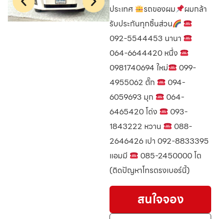
ประเทศ
รถของผม
ผมกล้า
รับประกันทุกชิ้นส่วน
092-5544453 นานา
064-6644420 หนึ่ง
0981740694 ใหม่
099-
4955062 ตั๊ก
094-
6059693 มุก
064-
6465420 โด่ง
093-
1843222 หวาน
088-
2646426 เปา 092-8833395
แอมมี
085-2450000 โต
(ติดปัญหาโทรตรงเบอร์นี้)
สนใจจอง