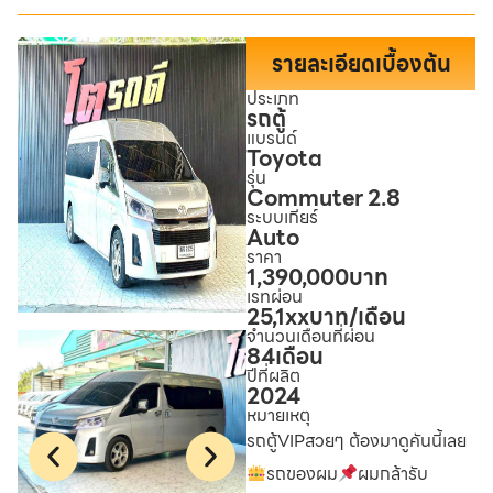
รายละเอียดเบื้องต้น
ประเภท
รถตู้
แบรนด์
Toyota
รุ่น
Commuter 2.8
ระบบเกียร์
Auto
ราคา
1,390,000
บาท
เรทผ่อน
25,1xx
บาท/เดือน
จำนวนเดือนที่ผ่อน
84
เดือน
ปีที่ผลิต
2024
หมายเหตุ
รถตู้VIPสวยๆ ต้องมาดูคันนี้เลย
รถของผม
ผมกล้ารับ