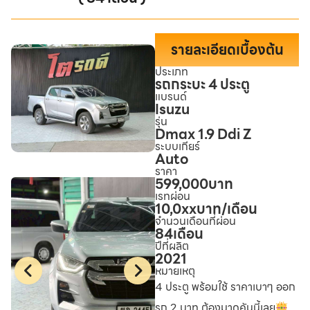
รายละเอียดเบื้องต้น
ประเภท
รถกระบะ 4 ประตู
แบรนด์
Isuzu
รุ่น
Dmax 1.9 Ddi Z
ระบบเกียร์
Auto
ราคา
599,000
บาท
เรทผ่อน
10,0xx
บาท/เดือน
จำนวนเดือนที่ผ่อน
84
เดือน
ปีที่ผลิต
2021
หมายเหตุ
4 ประตู พร้อมใช้ ราคาเบาๆ ออก
รถ 2 บาท ต้องมาดูคันนี้เลย