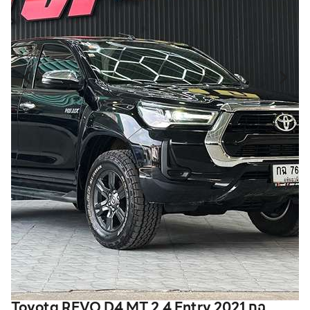
Toyota REVO D4 MT 2.4 Entry 2021 กฉ
T