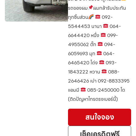
รถของผม
ผมกล้ารับประกัน
ทุกชิ้นส่วน
092-
5544453 นานา
064-
6644420 หนึ่ง
099-
4955062 ตั๊ก
094-
6059693 มุก
064-
6465420 โด่ง
093-
1843222 หวาน
088-
2646426 เปา 092-8833395
แอมมี
085-2450000 โต
(ติดปัญหาโทรตรงเบอร์นี้)
สนใจจอง
เช็คเครดิตฟรี