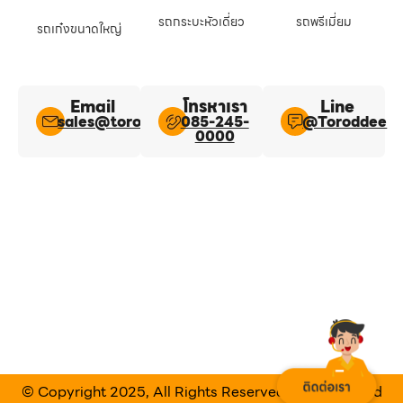
รถกระบะหัวเดี่ยว
รถพรีเมี่ยม
รถเก๋งขนาดใหญ่
Email
โทรหาเรา
Line​
sales@toroddee.com
085-245-
@Toroddee​
0000
© Copyright 2025, All Rights Reserved Designed and