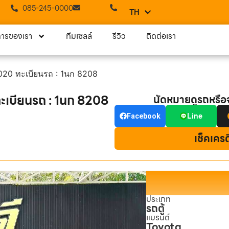
085-245-0000
TH
EN
การของเรา
ทีมเซลล์
รีวิว
ติดต่อเรา
0 ทะเบียนรถ : 1นก 8208
บียนรถ : 1นก 8208
นัดหมายดูรถหรื
Line
Facebook
เช็คเคร
ประเภท
รถตู้
แบรนด์
Toyota