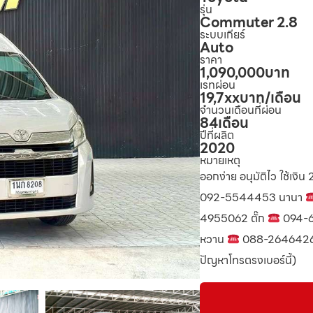
รุ่น
Commuter 2.8
ระบบเกียร์
Auto
ราคา
1,090,000
บาท
เรทผ่อน
19,7xx
บาท/เดือน
จำนวนเดือนที่ผ่อน
84
เดือน
ปีที่ผลิต
2020
หมายเหตุ
ออกง่าย อนุมัติไว ใช้เงิน
092-5544453 นานา
4955062 ตั๊ก
094-6
หวาน
088-2646426
ปัญหาโทรตรงเบอร์นี้)