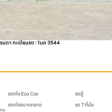
ดา ทะเบียนรถ : 1นค 3544
รถเก๋ง Eco Car
รถตู้
รถเก๋งขนาดกลาง
รถ 7 ที่นั่ง
นสวน