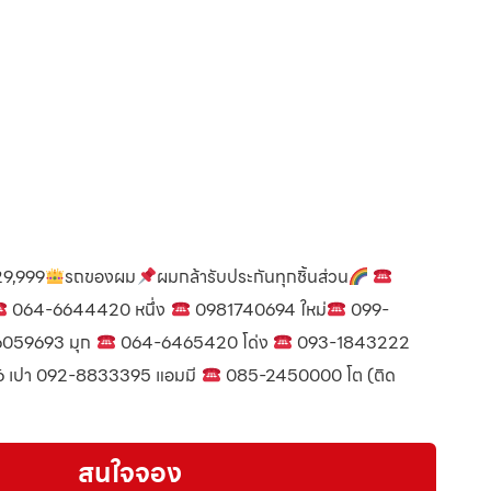
 29,999
รถของผม
ผมกล้ารับประกันทุกชิ้นส่วน
064-6644420 หนึ่ง
0981740694 ใหม่
099-
059693 มุก
064-6465420 โด่ง
093-1843222
 เปา 092-8833395 แอมมี
085-2450000 โต (ติด
สนใจจอง