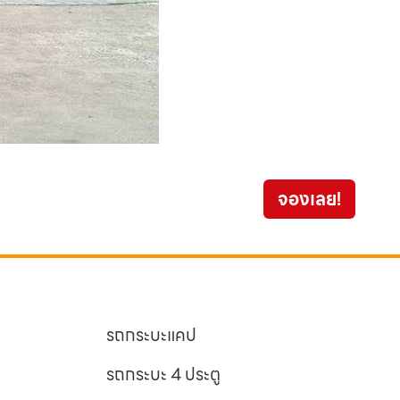
TOYO
จองเลย!
959
รถกระบะแคป
รถกระบะ 4 ประตู