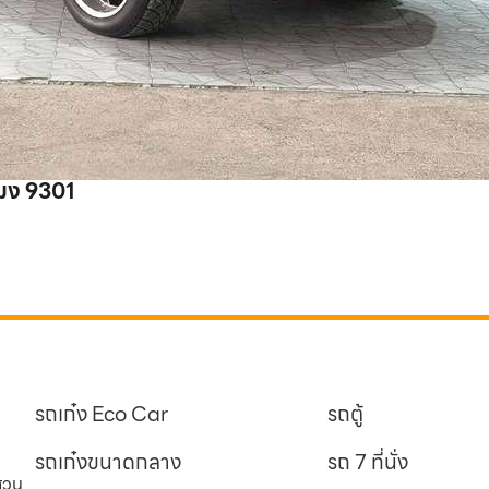
ฒง 9301
รถเก๋ง Eco Car
รถตู้
รถเก๋งขนาดกลาง
รถ 7 ที่นั่ง
นสวน