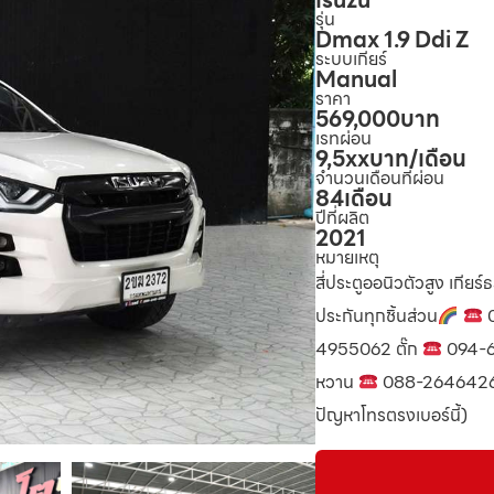
Isuzu
รุ่น
Dmax 1.9 Ddi Z
ระบบเกียร์
Manual
ราคา
569,000
บาท
เรทผ่อน
9,5xx
บาท/เดือน
จำนวนเดือนที่ผ่อน
84
เดือน
ปีที่ผลิต
2021
หมายเหตุ
สี่ประตูออนิวตัวสูง เกีย
ประกันทุกชิ้นส่วน
0
4955062 ตั๊ก
094-6
หวาน
088-2646426
ปัญหาโทรตรงเบอร์นี้)