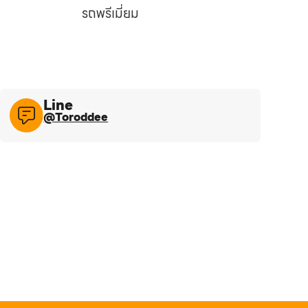
รถพรีเมี่ยม
Line​
@Toroddee​