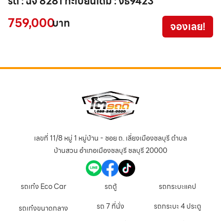
รถ : ฉจ 8281 ทะเบียนเดิม : งธ9423
1
759,000
9
บาท
จองเลย!
เลขที่ 11/8 หมู่ 1 หมู่บ้าน - ซอย ถ. เลี่ยงเมืองชลบุรี ตำบล
บ้านสวน อำเภอเมืองชลบุรี ชลบุรี 20000
รถเก๋ง Eco Car
รถตู้
รถกระบะแคป
รถ 7 ที่นั่ง
รถกระบะ 4 ประตู
รถเก๋งขนาดกลาง