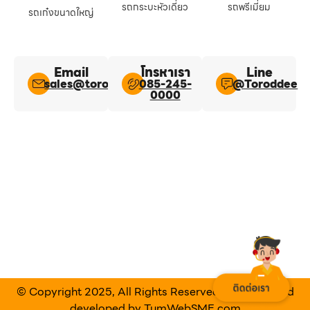
รถกระบะหัวเดี่ยว
รถพรีเมี่ยม
รถเก๋งขนาดใหญ่
Email
โทรหาเรา
Line​
sales@toroddee.com
085-245-
@Toroddee​
0000
© Copyright 2025, All Rights Reserved Designed and
developed by
TumWebSME.com