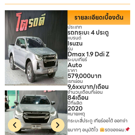
รายละเอียดเบื้องต้น
ประเภท
รถกระบะ 4 ประตู
แบรนด์
Isuzu
รุ่น
Dmax 1.9 Ddi Z
ระบบเกียร์
Auto
ราคา
579,000
บาท
เรทผ่อน
9,6xx
บาท/เดือน
จำนวนเดือนที่ผ่อน
84
เดือน
ปีที่ผลิต
2020
หมายเหตุ
กระบะสี่ประตู เกียร์ออโต้ ออกง่า
ยมากๆ อนุมัติไว
รถของผม