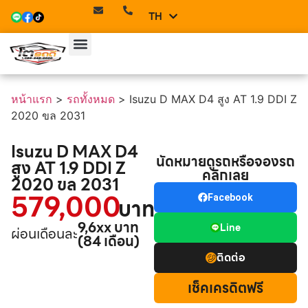
TH
EN
หน้าแรก
>
รถทั้งหมด
>
Isuzu D MAX D4 สูง AT 1.9 DDI Z
2020 ขล 2031
Isuzu D MAX D4
นัดหมายดูรถหรือจองรถ
สูง AT 1.9 DDI Z
คลิกเลย
2020 ขล 2031
579,000
Facebook
บาท
9,6xx บาท
Line
ผ่อนเดือนละ
(84 เดือน)
ติดต่อ
เช็คเครดิตฟรี