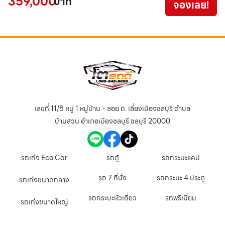
359,000
1
บาท
จองเลย!
เลขที่ 11/8 หมู่ 1 หมู่บ้าน - ซอย ถ. เลี่ยงเมืองชลบุรี ตำบล
บ้านสวน อำเภอเมืองชลบุรี ชลบุรี 20000
รถเก๋ง Eco Car
รถตู้
รถกระบะแคป
รถ 7 ที่นั่ง
รถกระบะ 4 ประตู
รถเก๋งขนาดกลาง
รถกระบะหัวเดี่ยว
รถพรีเมี่ยม
รถเก๋งขนาดใหญ่