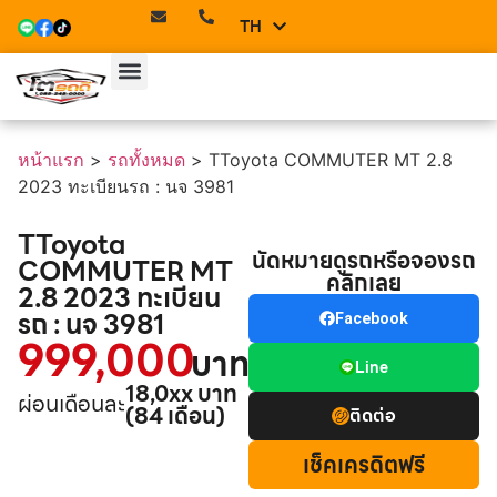
TH
EN
หน้าแรก
>
รถทั้งหมด
>
TToyota COMMUTER MT 2.8
2023 ทะเบียนรถ : นจ 3981
TToyota
นัดหมายดูรถหรือจองรถ
COMMUTER MT
คลิกเลย
2.8 2023 ทะเบียน
รถ : นจ 3981
Facebook
999,000
บาท
Line
18,0xx บาท
ผ่อนเดือนละ
(84 เดือน)
ติดต่อ
เช็คเครดิตฟรี