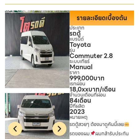
รายละเอียดเบื้องต้น
ประเภท
รถตู้
แบรนด์
Toyota
รุ่น
Commuter 2.8
ระบบเกียร์
Manual
ราคา
999,000
บาท
เรทผ่อน
18,0xx
บาท/เดือน
จำนวนเดือนที่ผ่อน
84
เดือน
ปีที่ผลิต
2023
หมายเหตุ
รถตู้สวยๆ ต้องมาดูคันนี้เลย
รถของผม
ผมกล้ารับประกัน