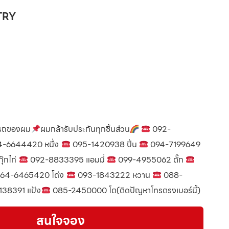
NTRY
รถของผม
ผมกล้ารับประกันทุกชิ้นส่วน
092-
-6644420 หนึ่ง
095-1420938 ปิ่น
094-7199649
๊กไก่
092-8833395 แอมมี่
099-4955062 ตั๊ก
64-6465420 โด่ง
093-1843222 หวาน
088-
138391 แป้ง
085-2450000 โต(ติดปัญหาโทรตรงเบอร์นี้)
สนใจจอง