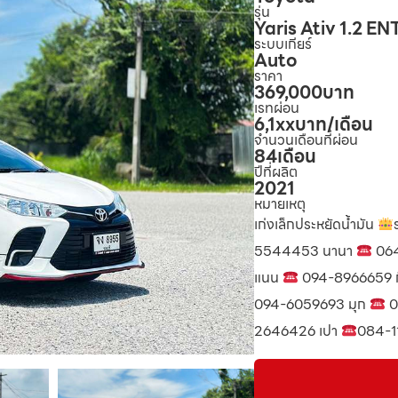
รุ่น
Yaris Ativ 1.2 E
ระบบเกียร์
Auto
ราคา
369,000
บาท
เรทผ่อน
6,1xx
บาท/เดือน
จำนวนเดือนที่ผ่อน
84
เดือน
ปีที่ผลิต
2021
หมายเหตุ
เก่งเล็กประหยัดน้ำมัน
5544453 นานา
064
แนน
094-8966659 กุ
094-6059693 มุก
0
2646426 เปา
084-1