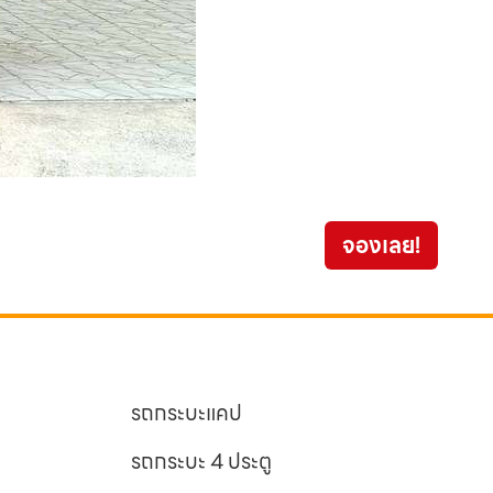
จองเลย!
659
รถกระบะแคป
รถกระบะ 4 ประตู