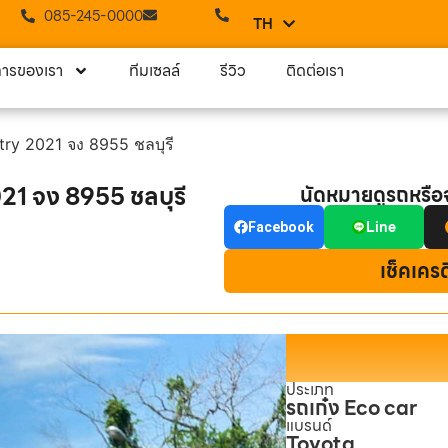
085-245-0000
TH
EN
การของเรา
ทีมเซลล์
รีวิว
ติดต่อเรา
ntry 2021 จง 8955 ชลบุรี
021 จง 8955 ชลบุรี
นัดหมายดูรถหรื
Line
Facebook
เช็คเคร
ประเภท
รถเก๋ง Eco car
แบรนด์
Toyota