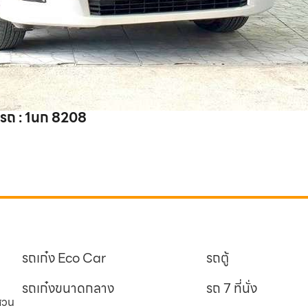
ถ : 1นก 8208
รถเก๋ง Eco Car
รถตู้
รถเก๋งขนาดกลาง
รถ 7 ที่นั่ง
นสวน