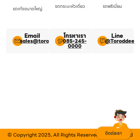
รถกระบะหัวเดี่ยว
รถพรีเมี่ยม
รถเก๋งขนาดใหญ่
Email
โทรหาเรา
Line​
sales@toroddee.com
085-245-
@Toroddee​
0000
© Copyright 2025, All Rights Reserved Designed and