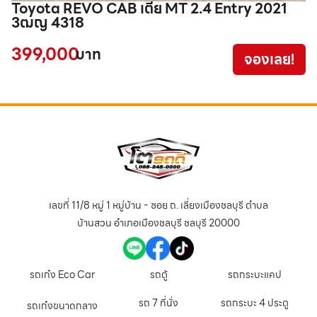
Toyota REVO CAB เตี้ย MT 2.4 Entry 2021
I
3ฒญ 4318
2
399,000
5
บาท
จองเลย!
เลขที่ 11/8 หมู่ 1 หมู่บ้าน - ซอย ถ. เลี่ยงเมืองชลบุรี ตำบล
บ้านสวน อำเภอเมืองชลบุรี ชลบุรี 20000
รถเก๋ง Eco Car
รถตู้
รถกระบะแคป
รถ 7 ที่นั่ง
รถกระบะ 4 ประตู
รถเก๋งขนาดกลาง