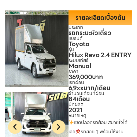
รายละเอียดเบื้องต้น
ประเภท
รถกระบะหัวเดี่ยว
แบรนด์
Toyota
รุ่น
Hilux Revo 2.4 ENTRY
ระบบเกียร์
Manual
ราคา
369,000
บาท
เรทผ่อน
6,9xx
บาท/เดือน
จำนวนเดือนที่ผ่อน
84
เดือน
ปีที่ผลิต
2021
หมายเหตุ
เขตปลอดรถย้อม สบายใจได้
เลย
รถสวย ๆ พร้อมใช้งาน