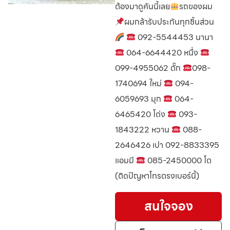
ต้องมาดูคันนี้เลย
รถของผม
ผมกล้ารับประกันทุกชิ้นส่วน
092-5544453 นานา
064-6644420 หนึ่ง
099-4955062 ตั๊ก
098-
1740694 ใหม่
094-
6059693 มุก
064-
6465420 โด่ง
093-
1843222 หวาน
088-
2646426 เปา 092-8833395
แอมมี
085-2450000 โต
(ติดปัญหาโทรตรงเบอร์นี้)
สนใจจอง