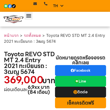
TH
EN
หน้าแรก
>
รถทั้งหมด
>
Toyota REVO STD MT 2.4 Entry
2021 ทะเบียนรถ : 3ฒญ 5674
Toyota REVO STD
นัดหมายดูรถหรือจองรถ
MT 2.4 Entry
คลิกเลย
2021 ทะเบียนรถ :
3ฒญ 5674
Facebook
369,000
บาท
Line
6,9xx บาท
ผ่อนเดือนละ
(84 เดือน)
ติดต่อ
เช็คเครดิตฟรี