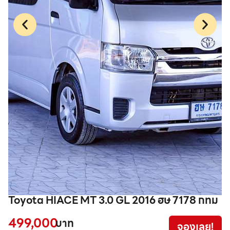
Toyota HIACE MT 3.0 GL 2016 ฮษ 7178 กทม
I
ท
499,000
บาท
จองเลย!