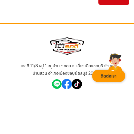
5
เลขที่ 11/8 หมู่ 1 หมู่บ้าน - ซอย ถ. เลี่ยงเมืองชลบุรี ตำบล
บ้านสวน อำเภอเมืองชลบุรี ชลบุรี 20000
รถเก๋ง Eco Car
รถตู้
รถกระบะแคป
รถ 7 ที่นั่ง
รถกระบะ 4 ประตู
รถเก๋งขนาดกลาง
รถกระบะหัวเดี่ยว
รถพรีเมี่ยม
รถเก๋งขนาดใหญ่