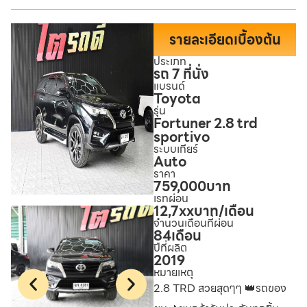
รายละเอียดเบื้องต้น
ประเภท
รถ 7 ที่นั่ง
แบรนด์
Toyota
รุ่น
Fortuner 2.8 trd
sportivo
ระบบเกียร์
Auto
ราคา
759,000
บาท
เรทผ่อน
12,7xx
บาท/เดือน
จำนวนเดือนที่ผ่อน
84
เดือน
ปีที่ผลิต
2019
หมายเหตุ
2.8 TRD สวยสุดๆๆ 👑รถของ