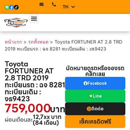
TH
EN
หน้าแรก
รถทั้งหมด
บริการของเรา
ทีมเซลล์
ติดต่อเรา
หน้าแรก
>
รถทั้งหมด
>
Toyota FORTUNER AT 2.8 TRD
2019 ทะเบียนรถ : ฉจ 8281 ทะเบียนเดิม : งธ9423
Toyota
นัดหมายดูรถหรือจองรถ
FORTUNER AT
คลิกเลย
2.8 TRD 2019
ทะเบียนรถ : ฉจ 8281
Facebook
ทะเบียนเดิม :
Line
งธ9423
759,000
บาท
ติดต่อ
12,7xx บาท
ผ่อนเดือนละ
เช็คเครดิตฟรี
(84 เดือน)