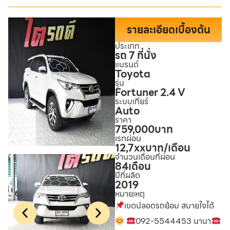
รายละเอียดเบื้องต้น
ประเภท
รถ 7 ที่นั่ง
แบรนด์
Toyota
รุ่น
Fortuner 2.4 V
ระบบเกียร์
Auto
ราคา
759,000
บาท
เรทผ่อน
12,7xx
บาท/เดือน
จำนวนเดือนที่ผ่อน
84
เดือน
ปีที่ผลิต
2019
หมายเหตุ
เขตปลอดรถย้อม สบายใจได้
092-5544453 นานา