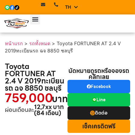
TH
EN
หน้าแรก
>
รถทั้งหมด
>
Toyota FORTUNER AT 2.4 V
2019ทะเบียนรถ ฉจ 8850 ชลบุรี
Toyota
นัดหมายดูรถหรือจองรถ
FORTUNER AT
คลิกเลย
2.4 V 2019ทะเบียน
รถ ฉจ 8850 ชลบุรี
Facebook
759,000
บาท
Line
12,7xx บาท
ผ่อนเดือนละ
(84 เดือน)
ติดต่อ
เช็คเครดิตฟรี