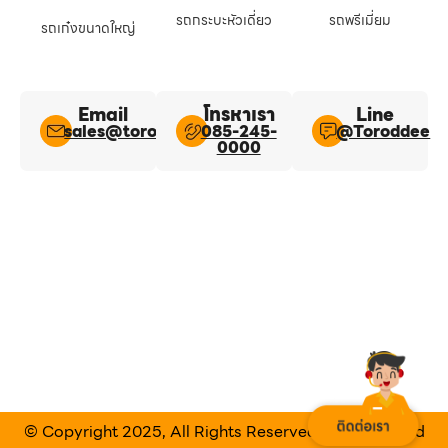
รถกระบะหัวเดี่ยว
รถพรีเมี่ยม
รถเก๋งขนาดใหญ่
Email
โทรหาเรา
Line​
sales@toroddee.com
085-245-
@Toroddee​
0000
© Copyright 2025, All Rights Reserved Designed and