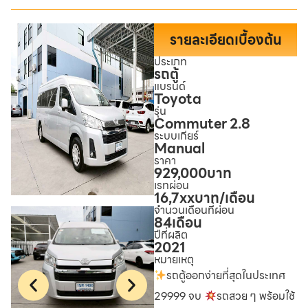
รายละเอียดเบื้องต้น
ประเภท
รถตู้
แบรนด์
Toyota
รุ่น
Commuter 2.8
ระบบเกียร์
Manual
ราคา
929,000
บาท
เรทผ่อน
16,7xx
บาท/เดือน
จำนวนเดือนที่ผ่อน
84
เดือน
ปีที่ผลิต
2021
หมายเหตุ
รถตู้ออกง่ายที่สุดในประเทศ
29999 จบ
รถสวย ๆ พร้อมใช้