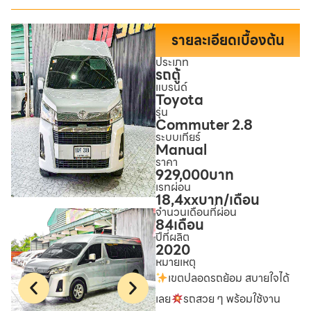
รายละเอียดเบื้องต้น
ประเภท
รถตู้
แบรนด์
Toyota
รุ่น
Commuter 2.8
ระบบเกียร์
Manual
ราคา
929,000
บาท
เรทผ่อน
18,4xx
บาท/เดือน
จำนวนเดือนที่ผ่อน
84
เดือน
ปีที่ผลิต
2020
หมายเหตุ
เขตปลอดรถย้อม สบายใจได้
เลย
รถสวย ๆ พร้อมใช้งาน