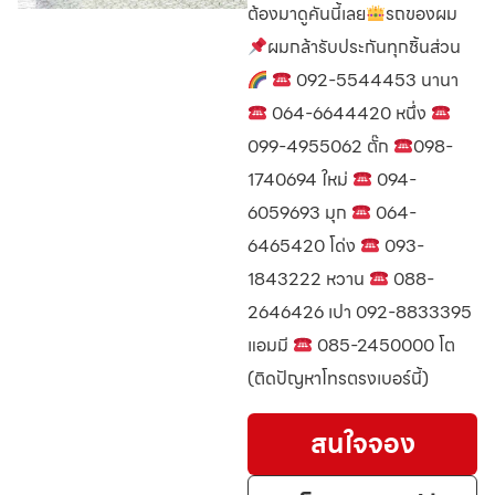
ต้องมาดูคันนี้เลย
รถของผม
ผมกล้ารับประกันทุกชิ้นส่วน
092-5544453 นานา
064-6644420 หนึ่ง
099-4955062 ตั๊ก
098-
1740694 ใหม่
094-
6059693 มุก
064-
6465420 โด่ง
093-
1843222 หวาน
088-
2646426 เปา 092-8833395
แอมมี
085-2450000 โต
(ติดปัญหาโทรตรงเบอร์นี้)
สนใจจอง