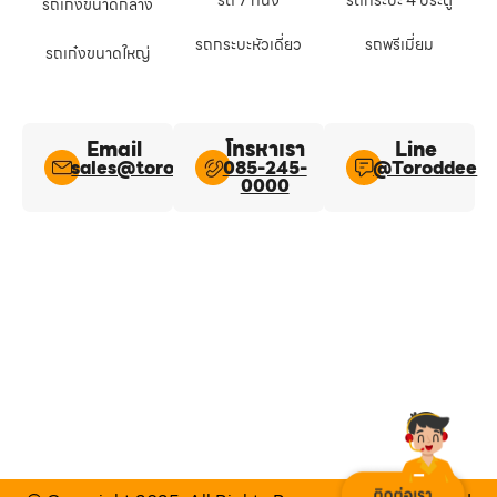
รถ 7 ที่นั่ง
รถกระบะ 4 ประตู
รถเก๋งขนาดกลาง
รถกระบะหัวเดี่ยว
รถพรีเมี่ยม
รถเก๋งขนาดใหญ่
Email
โทรหาเรา
Line​
sales@toroddee.com
085-245-
@Toroddee​
0000