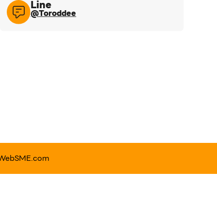
Line​
@Toroddee​
WebSME.com