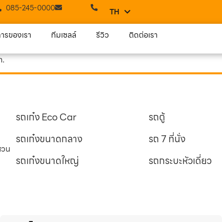
085-245-0000
TH
EN
การของเรา
ทีมเซลล์
รีวิว
ติดต่อเรา
n.
รถเก๋ง Eco Car
รถตู้
รถเก๋งขนาดกลาง
รถ 7 ที่นั่ง
นสวน
รถเก๋งขนาดใหญ่
รถกระบะหัวเดี่ยว