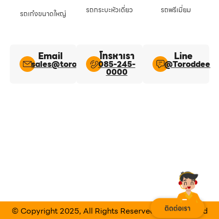
รถกระบะหัวเดี่ยว
รถพรีเมี่ยม
รถเก๋งขนาดใหญ่
Email
โทรหาเรา
Line​
sales@toroddee.com
085-245-
@Toroddee​
0000
© Copyright 2025, All Rights Reserved Designed and