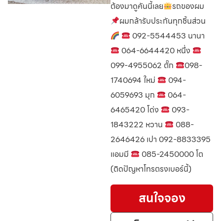
ต้องมาดูคันนี้เลย
รถของผม
ผมกล้ารับประกันทุกชิ้นส่วน
092-5544453 นานา
064-6644420 หนึ่ง
099-4955062 ตั๊ก
098-
1740694 ใหม่
094-
6059693 มุก
064-
6465420 โด่ง
093-
1843222 หวาน
088-
2646426 เปา 092-8833395
แอมมี
085-2450000 โต
(ติดปัญหาโทรตรงเบอร์นี้)
สนใจจอง