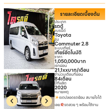
รายละเอียดเบื้องต้น
ประเภท
รถตู้
แบรนด์
Toyota
รุ่น
Commuter 2.8
ระบบเกียร์
เกียร์อัตโนมัติ
ราคา
1,050,000
บาท
เรทผ่อน
21,1xx
บาท/เดือน
จำนวนเดือนที่ผ่อน
84
เดือน
ปีที่ผลิต
2020
หมายเหตุ
เขตปลอดรถย้อม สบายใจได้
เลย
รถสวย ๆ พร้อมใช้งาน