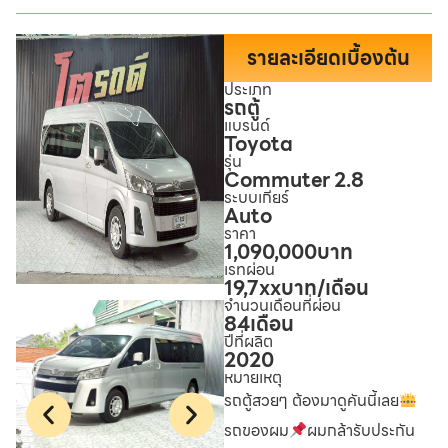
รายละเอียดเบื้องต้น
ประเภท
รถตู้
แบรนด์
Toyota
รุ่น
Commuter 2.8
ระบบเกียร์
Auto
ราคา
1,090,000
บาท
เรทผ่อน
19,7xx
บาท/เดือน
จำนวนเดือนที่ผ่อน
84
เดือน
ปีที่ผลิต
2020
หมายเหตุ
รถตู้สวยๆ ต้องมาดูคันนี้เลย
รถของผม
ผมกล้ารับประกัน