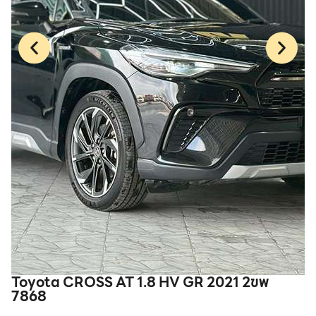
Toyota CROSS AT 1.8 HV GR 2021 2ขพ
H
7868
เ