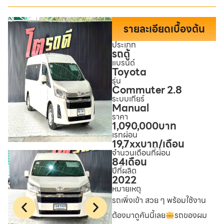
รายละเอียดเบื้องต้น
ประเภท
รถตู้
แบรนด์
Toyota
รุ่น
Commuter 2.8
ระบบเกียร์
Manual
ราคา
1,090,000
บาท
เรทผ่อน
19,7xx
บาท/เดือน
จำนวนเดือนที่ผ่อน
84
เดือน
ปีที่ผลิต
2022
หมายเหตุ
รถเพิ่งเข้า สวย ๆ พร้อมใช้งาน
ต้องมาดูคันนี้เลย
รถของผม